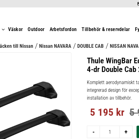
t
Väskor
Outdoor
Arbetsfordon
Tillbehör & reservdelar
F
äcken till Nissan
Nissan NAVARA
DOUBLE CAB
NISSAN NAVA
Thule WingBar E
4-dr Double Cab
Komplett aerodynamiskt ta
integrerad design för excep
installation av tillbehör.
5 195
kr
5 
Nedsatt pris:
Ord
-
+