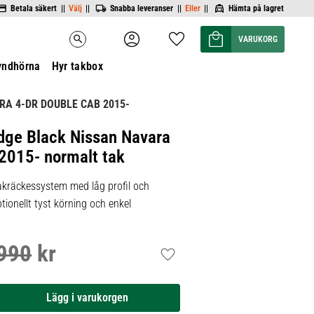
Betala säkert ||
Välj
||
Snabba leveranser ||
Eller
||
Hämta på lagret
Kundvagn
Favoriter
search
yndhörna
Hyr takbox
RA 4-DR DOUBLE CAB 2015-
dge Black Nissan Navara
 2015- normalt tak
kräckessystem med låg profil och
tionellt tyst körning och enkel
990
kr
inarie pris:
Lägg till i favoriter