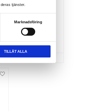
deras tjänster.
TAKBOX.SE T-
SPÅRSADAPTER 20X24 
MM INKL SPÄNNBAND
Marknadsföring
Nytt takräcke, nya fästen 
till takboxen?
595
kr
695
kr
TILLÅT ALLA
Lägg till i favoriter