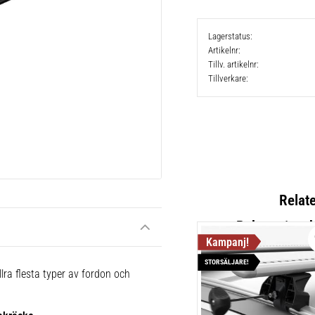
Lagerstatus
Artikelnr
Tillv. artikelnr
Tillverkare
Relat
STORSÄLJARE!
Thule Cla
lra flesta typer av fordon och
Lättmonter
takräcken,