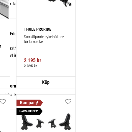
ke eller fabriksmonterade räcken.
THULE PRORIDE
gBar Edge Black 104 cm 1-pack
Storsäljande cykelhållare 
för takräcke
 
sk lasthållare för exceptionellt tyst
 enkel installation av tillbehör.
2 195
kr
2 395
kr
sats Normalt tak 4-pack – 145004
k kitsats
Lägg till i favoriter
Lägg till i favoriter
HALVA PRISET!