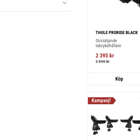
THULE PRORIDE BLACK
Storsäljande 
takcykelhållare 
2 395
kr
2 595
kr