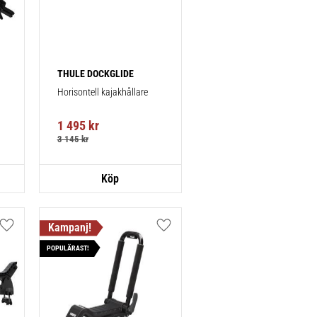
THULE DOCKGLIDE
Horisontell kajakhållare
1 495
kr
3 145
kr
Lägg till i favoriter
Lägg till i favoriter
POPULÄRAST!