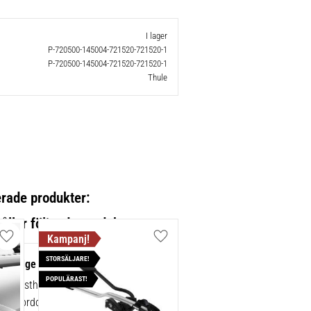
I lager
P-720500-145004-721520-721520-1
P-720500-145004-721520-721520-1
Thule
erade produkter:
Lägg till i favoriter
Lägg till i favoriter
STORSÄLJARE!
mp Edge 4-pack 720500
POPULÄRAST!
ad lasthållarfot för Thule Edge-
 för fordon utan befintliga fästpunkter