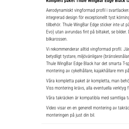
Komplett paket Thule WingBar Edge Black t
Aerodynamiskt vingformad profil i svartlacke
integrerad design för exceptionellt tyst körnin
tillbehör. Thule WingBar Edge sticker inte ut
Evo) utan avrundas fint på biltaket, se bilder.
bilkarossen.
Vi rekommenderar alltid vingformad profil. Jä
betydligt tystare, miljövänligare (bränslesnå
Thule WingBar Edge Black har det smarta T-
montering av cykelhållare, kajakhållare mm på 
Våra kompletta paket är kompletta, man behö
Viss montering krävs, alla eventuella verktyg f
Våra takräcken är kompatibla med samtliga t
Video visar en en generell montering av takräc
monteringen på just din bil.