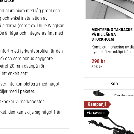
akräcke
för takräc
rad aluminium med låg profil och
1 st
g och enkel installation av
 på sidorna (som t ex Thule WingBar
MONTERING TAKRÄCKE 
 De är låga och integreras fint med
Thule Win
PÅ BIL LÄNNA 
STOCKHOLM
721520
Komplett montering av ditt
Aerodynami
mfört med fyrkantsprofilen är den
nya takräcke inköpt från 
körning och
takbox.se inklusive 
lare) och som bonus snyggare.
298
kr
montering på din bil.
2 st
spåret 20 mm ovanpå för
595
kr
ett enkelt sätt.
ver inte komplettera med något.
Thule Kit
öljer med i paketet.
Fordonsuni
akboxar vi marknadsför.
1 st
ket, den kan skilja sig något från
VÅR FAVORIT!