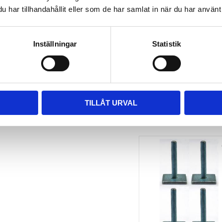
har tillhandahållit eller som de har samlat in när du har använt 
TAKBOX.SE 
MONTERINGSSATS U-
BYGEL GUMMERAD CC 
100 MM 4-PACK
Inställningar
Statistik
Nytt takräcke, nya fästen 
till takboxen?
495
kr
695
kr
TILLÅT URVAL