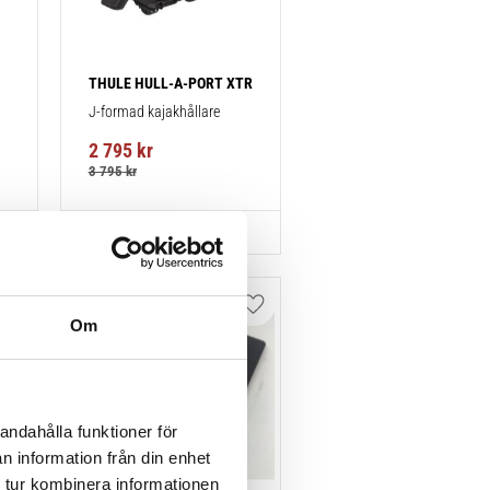
THULE HULL-A-PORT XTR
J-formad kajakhållare
2 795
kr
3 795
kr
Lägg till i favoriter
Lägg till i favoriter
Om
andahålla funktioner för
n information från din enhet
 tur kombinera informationen