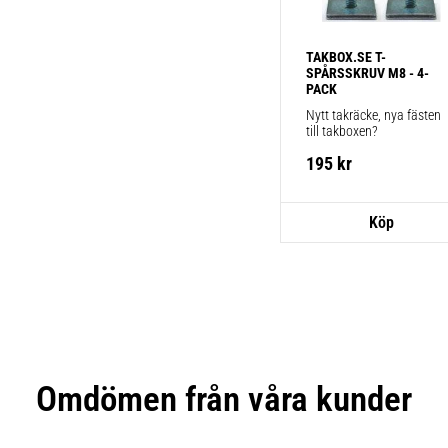
TAKBOX.SE T-
SPÅRSSKRUV M8 - 4-
PACK
Nytt takräcke, nya fästen 
till takboxen?
195
kr