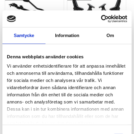
Samtycke
Information
Om
THULE PRORIDE BLACK
THULE DOCKGLIDE
Storsäljande 
Horisontell kajakhållare
Denna webbplats använder cookies
takcykelhållare 
Vi använder enhetsidentifierare för att anpassa innehållet
2 395
kr
1 495
kr
och annonserna till användarna, tillhandahålla funktioner
2 595
kr
3 145
kr
för sociala medier och analysera vår trafik. Vi
vidarebefordrar även sådana identifierare och annan
information från din enhet till de sociala medier och
annons- och analysföretag som vi samarbetar med.
Dessa kan i sin tur kombinera informationen med annan
Lägg till i favoriter
Lägg till
information som du har tillhandahållit eller som de har
POPULÄRAST!
samlat in när du har använt deras tjänster.
S