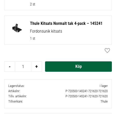
2 st
Thule Kitsats Normalt tak 4-pack – 145241
Fordonsunik kitsats
1 st
Lägg t
-
+
Lagerstatus
I lager
Artikelnr
P-720500-145241-721620-721620
Tillv. artikelnr
P-720500-145241-721620-721620
Tillverkare
Thule