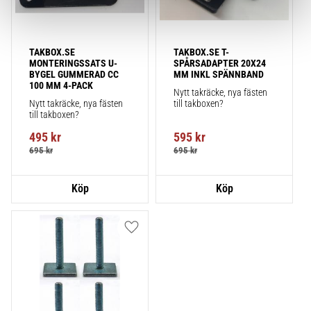
TAKBOX.SE 
TAKBOX.SE T-
MONTERINGSSATS U-
SPÅRSADAPTER 20X24 
BYGEL GUMMERAD CC 
MM INKL SPÄNNBAND
100 MM 4-PACK
Nytt takräcke, nya fästen 
Nytt takräcke, nya fästen 
till takboxen?
till takboxen?
495
kr
595
kr
695
kr
695
kr
Lägg till i favoriter