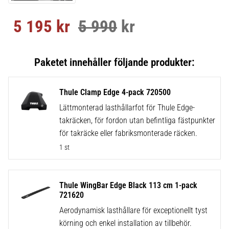
5 195
kr
5 990
kr
Nedsatt pris:
Ordinarie pris:
Thule Clamp Edge 4-pack 720500
Lättmonterad lasthållarfot för Thule Edge-
takräcken, för fordon utan befintliga fästpunkter
för takräcke eller fabriksmonterade räcken.
1 st
Thule WingBar Edge Black 113 cm 1-pack
721620
Aerodynamisk lasthållare för exceptionellt tyst
körning och enkel installation av tillbehör.