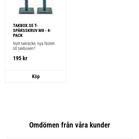
TAKBOX.SE T-
SPÅRSSKRUV M8 - 4-
PACK
Nytt takräcke, nya fästen 
till takboxen?
195
kr