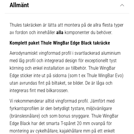
Allmänt
Thules takräcken är lätta att montera på de allra flesta typer
av fordon och innehåller
alla
komponenter du behöver.
Komplett paket Thule WingBar Edge Black takräcke
Aerodynamiskt vingformad profil i svartlackerad aluminium
med låg profil och integrerad design för exceptionellt tyst
körning och enkel installation av tillbehör. Thule WingBar
Edge sticker inte ut på sidorna (som t ex Thule WingBar Evo)
utan avrundas fint på biltaket, se bilder. De är låga och
integreras fint med bilkarossen.
Vi rekommenderar alltid vingformad profil. Jämfört med
fyrkantsprofilen är den betydligt tystare, miljövänligare
(bränslesnålare) och som bonus snyggare. Thule WingBar
Edge Black har det smarta T-spåret 20 mm ovanpå för
montering av cykelhållare, kajakhållare mm på ett enkelt