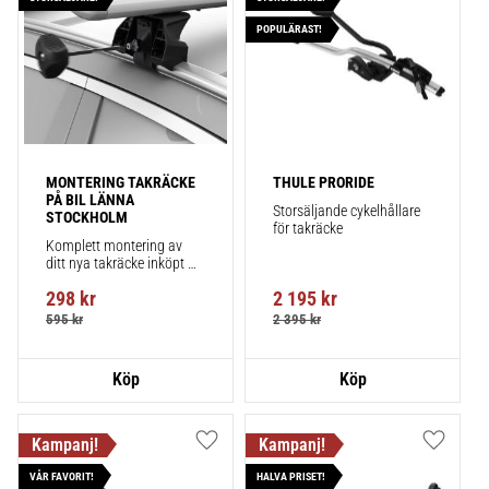
POPULÄRAST!
MONTERING TAKRÄCKE 
THULE PRORIDE
PÅ BIL LÄNNA 
Storsäljande cykelhållare 
STOCKHOLM
för takräcke
Komplett montering av 
ditt nya takräcke inköpt 
från takbox.se inklusive 
298
kr
2 195
kr
montering på din bil.
595
kr
2 395
kr
Lägg till i favoriter
Lägg till
VÅR FAVORIT!
HALVA PRISET!