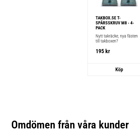
TAKBOX.SE T-
SPÅRSSKRUV M8 - 4-
PACK
Nytt takräcke, nya fästen 
till takboxen?
195
kr