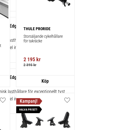
gBar Edge Black 77 cm 1-pack
THULE PRORIDE
Storsäljande cykelhållare 
sk lasthållare för exceptionellt tyst
för takräcke
 
 enkel installation av tillbehör.
2 195
kr
2 395
kr
gBar Edge Black 86 cm 1-pack
sk lasthållare för exceptionellt tyst
 enkel installation av tillbehör.
Lägg till i favoriter
Lägg till i favoriter
HALVA PRISET!