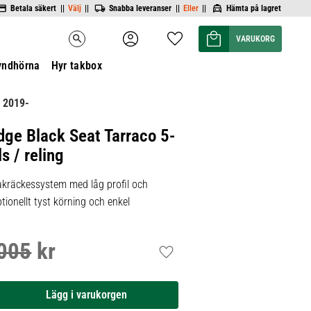
Betala säkert ||
Välj
||
Snabba leveranser ||
Eller
||
Hämta på lagret
Kundvagn
Favoriter
search
yndhörna
Hyr takbox
 2019-
dge Black Seat Tarraco 5-
s / reling
kräckessystem med låg profil och
tionellt tyst körning och enkel
005
kr
inarie pris:
Lägg till i favoriter