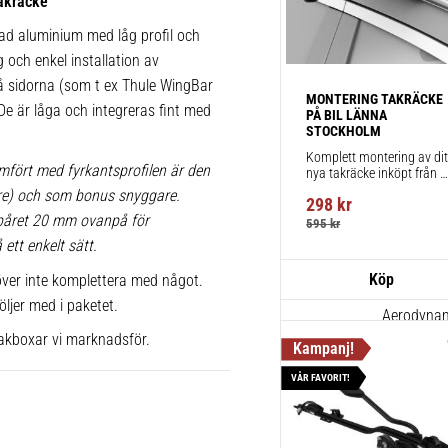
akräcke
1 st
rad aluminium med låg profil och
g och enkel installation av
 på sidorna (som t ex Thule WingBar
Thule Win
MONTERING TAKRÄCKE 
721220
 De är låga och integreras fint med
PÅ BIL LÄNNA 
STOCKHOLM
Aerodynami
Komplett montering av ditt
körning och
mfört med fyrkantsprofilen är den
nya takräcke inköpt från 
takbox.se inklusive 
1 st
lare) och som bonus snyggare.
298
kr
montering på din bil.
spåret 20 mm ovanpå för
595
kr
ett enkelt sätt.
Thule Win
ver inte komplettera med något.
721320
öljer med i paketet.
Aerodynami
akboxar vi marknadsför.
körning och
1 st
VÅR FAVORIT!