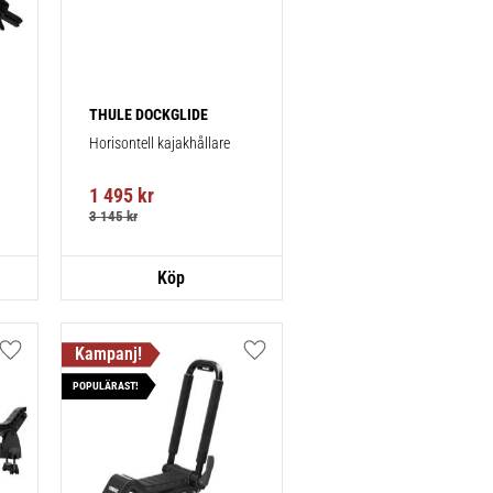
THULE DOCKGLIDE
Horisontell kajakhållare
1 495
kr
3 145
kr
Lägg till i favoriter
Lägg till i favoriter
POPULÄRAST!