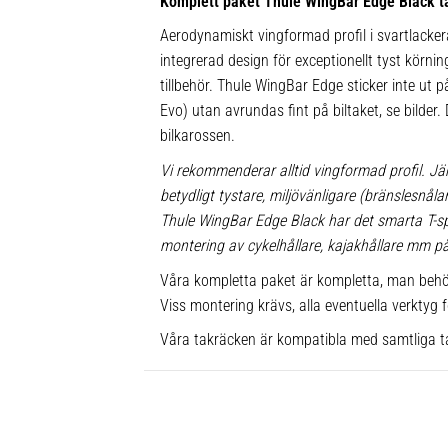
Komplett paket Thule WingBar Edge Black t
Aerodynamiskt vingformad profil i svartlacke
integrerad design för exceptionellt tyst körnin
tillbehör. Thule WingBar Edge sticker inte ut
Evo) utan avrundas fint på biltaket, se bilder.
bilkarossen.
Vi rekommenderar alltid vingformad profil. Jä
betydligt tystare, miljövänligare (bränslesnå
Thule WingBar Edge Black har det smarta T-
montering av cykelhållare, kajakhållare mm på 
Våra kompletta paket är kompletta, man behö
Viss montering krävs, alla eventuella verktyg f
Våra takräcken är kompatibla med samtliga t