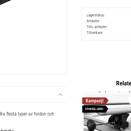
Lagerstatus
Artikelnr
Tillv. artikelnr
Tillverkare
Relat
STORSÄLJARE!
Thule Rai
lra flesta typer av fordon och
Lättmonter
takräcken,