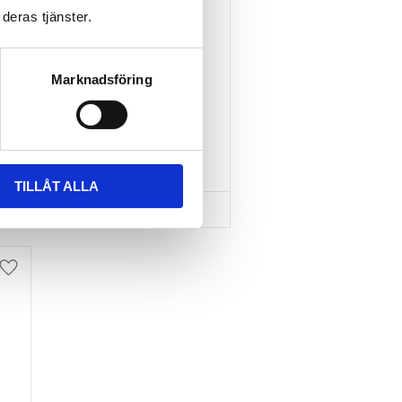
deras tjänster.
TAKBOX.SE T-
SPÅRSADAPTER 20X24 
MM INKL SPÄNNBAND
Marknadsföring
Nytt takräcke, nya fästen 
till takboxen?
595
kr
695
kr
TILLÅT ALLA
Lägg till i favoriter