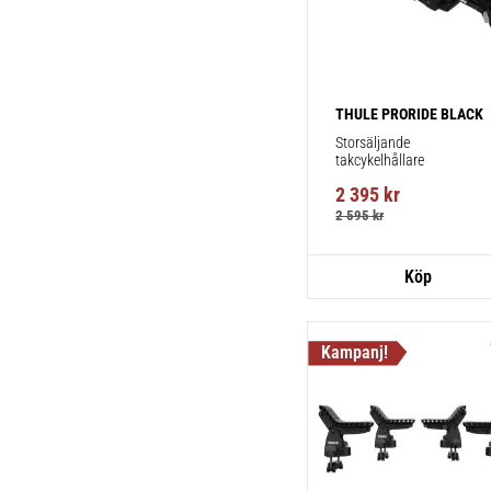
THULE PRORIDE BLACK
Storsäljande 
takcykelhållare 
2 395
kr
2 595
kr