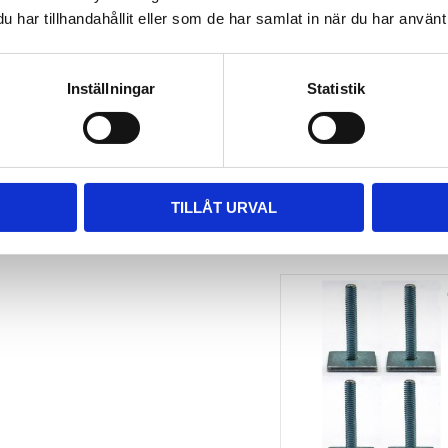
har tillhandahållit eller som de har samlat in när du har använt 
TAKBOX.SE 
MONTERINGSSATS U-
BYGEL GUMMERAD CC 
100 MM 4-PACK
Inställningar
Statistik
Nytt takräcke, nya fästen 
till takboxen?
495
kr
695
kr
TILLÅT URVAL