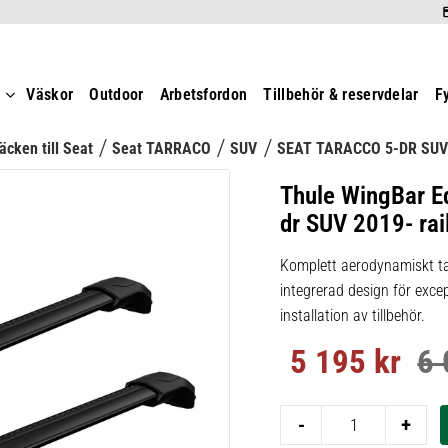
t
Väskor
Outdoor
Arbetsfordon
Tillbehör & reservdelar
F
äcken till Seat
Seat TARRACO
SUV
SEAT TARACCO 5-DR SUV
Thule WingBar E
dr SUV 2019- rail
Komplett aerodynamiskt ta
integrerad design för excep
installation av tillbehör.
5 195
kr
6 
Nedsatt pris:
Ord
-
+