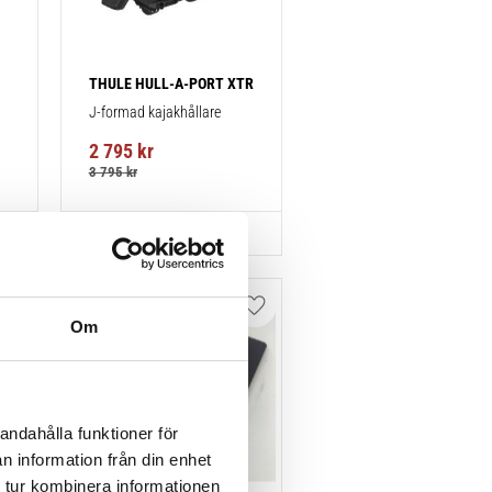
THULE HULL-A-PORT XTR
J-formad kajakhållare
2 795
kr
3 795
kr
Lägg till i favoriter
Lägg till i favoriter
Om
andahålla funktioner för
n information från din enhet
 tur kombinera informationen