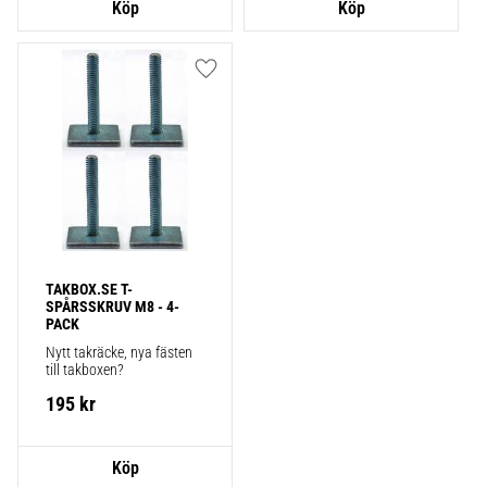
Lägg till i favoriter
TAKBOX.SE T-
SPÅRSSKRUV M8 - 4-
PACK
Nytt takräcke, nya fästen 
till takboxen?
195
kr