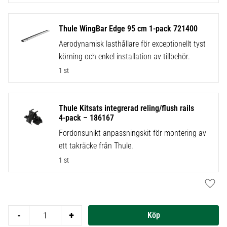
Thule WingBar Edge 95 cm 1-pack 721400
Aerodynamisk lasthållare för exceptionellt tyst
körning och enkel installation av tillbehör.
1 st
Thule Kitsats integrerad reling/flush rails
4-pack – 186167
Fordonsunikt anpassningskit för montering av
ett takräcke från Thule.
1 st
Lägg t
-
+