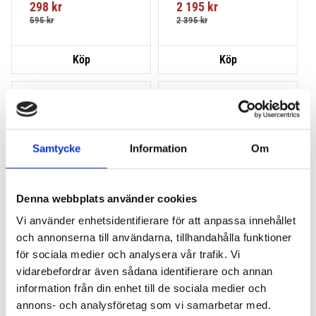
298
kr
2 195
kr
montering på din bil.
595
kr
2 395
kr
Lägg till i favoriter
Lägg till
VÅR FAVORIT!
HALVA PRISET!
Samtycke
Information
Om
Denna webbplats använder cookies
Vi använder enhetsidentifierare för att anpassa innehållet
och annonserna till användarna, tillhandahålla funktioner
THULE PRORIDE BLACK
THULE DOCKGLIDE
för sociala medier och analysera vår trafik. Vi
Storsäljande 
Horisontell kajakhållare
vidarebefordrar även sådana identifierare och annan
takcykelhållare 
information från din enhet till de sociala medier och
2 395
kr
1 495
kr
annons- och analysföretag som vi samarbetar med.
2 595
kr
3 145
kr