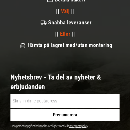
||
Välj
||
Snabba leveranser
||
Eller
||
Hämta på lagret med/utan montering
Nyhetsbrev - Ta del av nyheter &
erbjudanden
Prenumerera
Dina personuppgifter behandlas i enlighet med vår
integritetspolicy
.