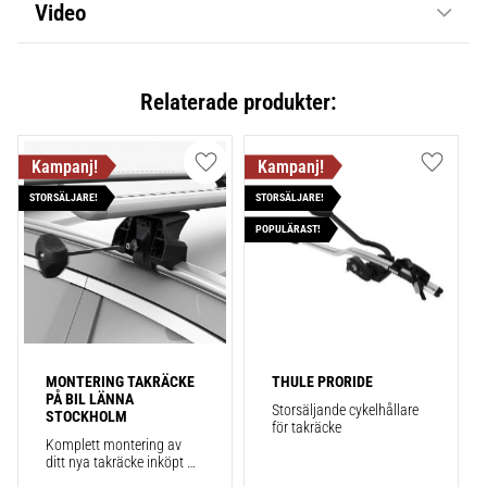
Video
Relaterade produkter:
Lägg till i favoriter
Lägg till
STORSÄLJARE!
STORSÄLJARE!
POPULÄRAST!
MONTERING TAKRÄCKE 
THULE PRORIDE
PÅ BIL LÄNNA 
Storsäljande cykelhållare 
STOCKHOLM
för takräcke
Komplett montering av 
ditt nya takräcke inköpt 
från takbox.se inklusive 