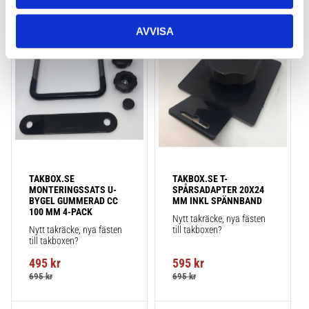
AVVISA
Lägg till i favoriter
Lägg till
TAKBOX.SE 
TAKBOX.SE T-
MONTERINGSSATS U-
SPÅRSADAPTER 20X24 
BYGEL GUMMERAD CC 
MM INKL SPÄNNBAND
100 MM 4-PACK
Nytt takräcke, nya fästen 
Nytt takräcke, nya fästen 
till takboxen?
till takboxen?
495
kr
595
kr
695
kr
695
kr