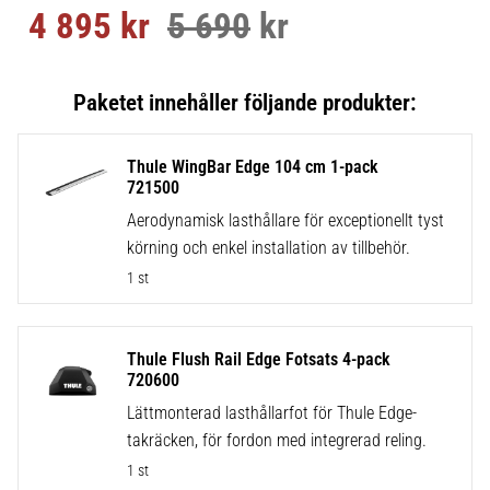
4 895
kr
5 690
kr
Nedsatt pris:
Ordinarie pris:
Thule WingBar Edge 104 cm 1-pack
721500
Aerodynamisk lasthållare för exceptionellt tyst
körning och enkel installation av tillbehör.
1 st
Thule Flush Rail Edge Fotsats 4-pack
720600
Lättmonterad lasthållarfot för Thule Edge-
takräcken, för fordon med integrerad reling.
1 st