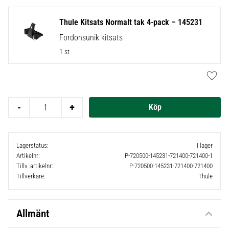
Thule Kitsats Normalt tak 4-pack – 145231
Fordonsunik kitsats
1 st
Lägg t
-
+
Lagerstatus
I lager
Artikelnr
P-720500-145231-721400-721400-1
Tillv. artikelnr
P-720500-145231-721400-721400
Tillverkare
Thule
Allmänt