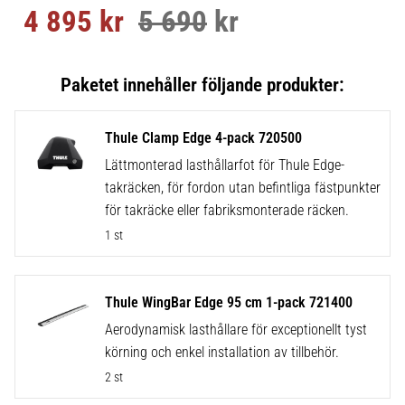
4 895
kr
5 690
kr
Nedsatt pris:
Ordinarie pris:
Thule Clamp Edge 4-pack 720500
Lättmonterad lasthållarfot för Thule Edge-
takräcken, för fordon utan befintliga fästpunkter
för takräcke eller fabriksmonterade räcken.
1 st
Thule WingBar Edge 95 cm 1-pack 721400
Aerodynamisk lasthållare för exceptionellt tyst
körning och enkel installation av tillbehör.
2 st