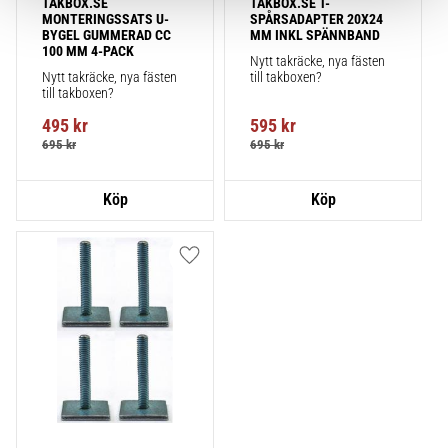
TAKBOX.SE 
TAKBOX.SE T-
MONTERINGSSATS U-
SPÅRSADAPTER 20X24 
BYGEL GUMMERAD CC 
MM INKL SPÄNNBAND
100 MM 4-PACK
Nytt takräcke, nya fästen 
Nytt takräcke, nya fästen 
till takboxen?
till takboxen?
495
kr
595
kr
695
kr
695
kr
Lägg till i favoriter