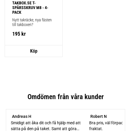
TAKBOX.SE T-
SPÅRSSKRUV M8 - 4-
PACK
Nytt takräcke, nya fästen 
till takboxen?
195
kr