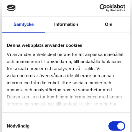
Samtycke
Information
Om
THULE PRORIDE BLACK
THULE DOCKGLIDE
Storsäljande 
Horisontell kajakhållare
takcykelhållare 
Denna webbplats använder cookies
2 395
kr
1 495
kr
2 595
kr
3 145
kr
Vi använder enhetsidentifierare för att anpassa innehållet
och annonserna till användarna, tillhandahålla funktioner
för sociala medier och analysera vår trafik. Vi
vidarebefordrar även sådana identifierare och annan
information från din enhet till de sociala medier och
Lägg till i favoriter
Lägg till
annons- och analysföretag som vi samarbetar med.
POPULÄRAST!
Dessa kan i sin tur kombinera informationen med annan
information som du har tillhandahållit eller som de har
samlat in när du har använt deras tjänster.
S
Nödvändig
a