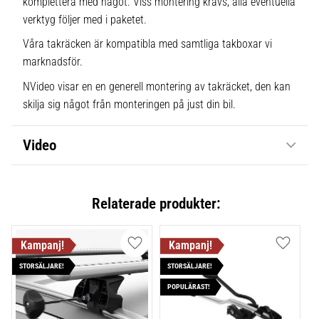
komplettera med något. Viss montering krävs, alla eventuella
verktyg följer med i paketet.
Våra takräcken är kompatibla med samtliga takboxar vi
marknadsför.
NVideo visar en en generell montering av takräcket, den kan
skilja sig något från monteringen på just din bil.
Video
Relaterade produkter:
Lägg till i favoriter
Lägg till
STORSÄLJARE!
STORSÄLJARE!
POPULÄRAST!