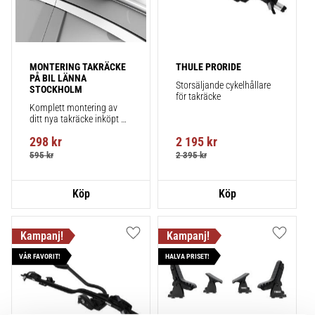
MONTERING TAKRÄCKE 
THULE PRORIDE
PÅ BIL LÄNNA 
Storsäljande cykelhållare 
STOCKHOLM
för takräcke
Komplett montering av 
ditt nya takräcke inköpt 
från takbox.se inklusive 
298
kr
2 195
kr
montering på din bil.
595
kr
2 395
kr
Lägg till i favoriter
Lägg till
VÅR FAVORIT!
HALVA PRISET!