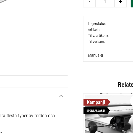
-
+
Lagerstatus
Artikelnr
Tillv. artikelnr
Tillverkare
Manualer
Relat
STORSÄLJARE!
Thule Flu
lra flesta typer av fordon och
720600
Lättmonter