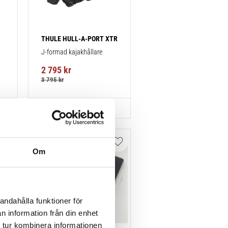
THULE HULL-A-PORT XTR
J-formad kajakhållare
2 795
kr
3 795
kr
Lägg till i favoriter
Lägg till i favoriter
Om
andahålla funktioner för
n information från din enhet
 tur kombinera informationen