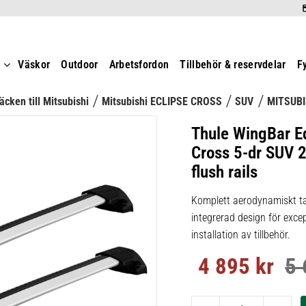
t
Väskor
Outdoor
Arbetsfordon
Tillbehör & reservdelar
F
äcken till Mitsubishi
Mitsubishi ECLIPSE CROSS
SUV
MITSUBI
Thule WingBar Ed
Cross 5-dr SUV 2
flush rails
Komplett aerodynamiskt ta
integrerad design för excep
installation av tillbehör.
4 895
kr
5 
Nedsatt pris:
Ord