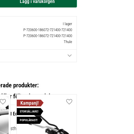
I lager
P-720600-186072-721400-721400
P-720600-186072-721400-721400
Thule
erade produkter:
Lägg till i favoriter
Lägg till i favoriter
STORSÄLJARE!
sh Rail Edge Fotsats 4-pack
POPULÄRAST!
ad lasthållarfot för Thule Edge-