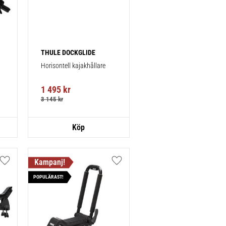
THULE DOCKGLIDE
Horisontell kajakhållare
1 495
kr
3 145
kr
Lägg till i favoriter
Lägg till i favoriter
POPULÄRAST!