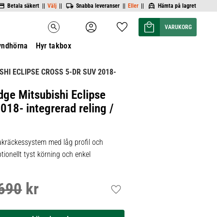
Betala säkert ||
Välj
||
Snabba leveranser ||
Eller
||
Hämta på lagret
Kundvagn
Favoriter
search
yndhörna
Hyr takbox
SHI ECLIPSE CROSS 5-DR SUV 2018-
ge Mitsubishi Eclipse
018- integrerad reling /
kräckessystem med låg profil och
tionellt tyst körning och enkel
690
kr
inarie pris:
Lägg till i favoriter