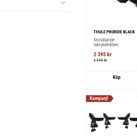
THULE PRORIDE BLACK
Storsäljande 
takcykelhållare 
2 395
kr
2 595
kr