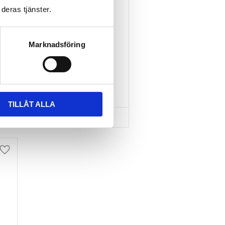
deras tjänster.
TAKBOX.SE T-
SPÅRSADAPTER 20X24 
MM INKL SPÄNNBAND
Marknadsföring
Nytt takräcke, nya fästen 
till takboxen?
595
kr
695
kr
TILLÅT ALLA
Lägg till i favoriter