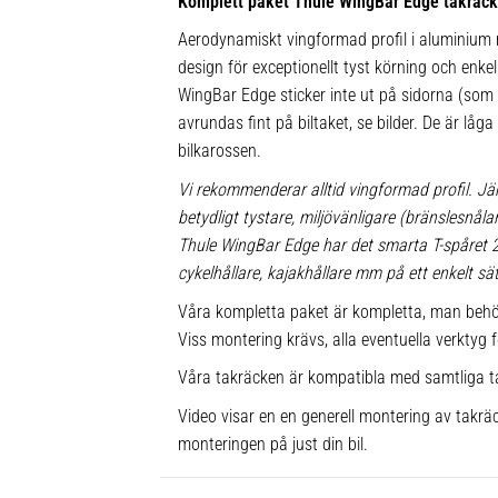
Komplett paket Thule WingBar Edge takräc
Aerodynamiskt vingformad profil i aluminium m
design för exceptionellt tyst körning och enkel 
WingBar Edge sticker inte ut på sidorna (som
avrundas fint på biltaket, se bilder. De är låg
bilkarossen.
Vi rekommenderar alltid vingformad profil. Jä
betydligt tystare, miljövänligare (bränslesnå
Thule WingBar Edge har det smarta T-spåret
cykelhållare, kajakhållare mm på ett enkelt sät
Våra kompletta paket är kompletta, man behö
Viss montering krävs, alla eventuella verktyg f
Våra takräcken är kompatibla med samtliga t
Video visar en en generell montering av takräc
monteringen på just din bil.