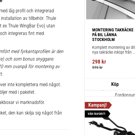
ke
takräcken,
ed låg profil och integrerad
1 st
installation av tillbehör. Thule
 t ex Thule WingBar Evo) utan
MONTERING TAKRÄCKE 
Thule Win
a och integreras fint med
PÅ BIL LÄNNA 
STOCKHOLM
Aerodynami
Komplett montering av ditt
körning och
mfört med fyrkantsprofilen är den
nya takräcke inköpt från 
takbox.se inklusive 
2 st
lare) och som bonus snyggare.
298
kr
montering på din bil.
 20 mm ovanpå för montering av
595
kr
t.
Thule Kits
ver inte komplettera med något.
pack – 1
öljer med i paketet.
Fordonsuni
akboxar vi marknadsför.
takräcke f
1 st
ket, den kan skilja sig något från
VÅR FAVORIT!