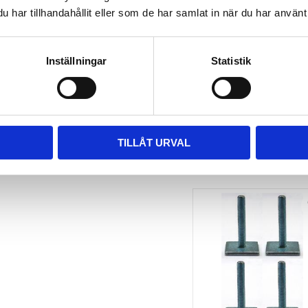
har tillhandahållit eller som de har samlat in när du har använt 
TAKBOX.SE 
MONTERINGSSATS U-
BYGEL GUMMERAD CC 
100 MM 4-PACK
Inställningar
Statistik
Nytt takräcke, nya fästen 
till takboxen?
495
kr
695
kr
TILLÅT URVAL