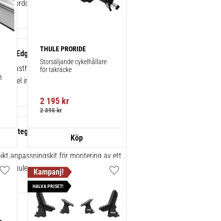
 för fordon med integrerad reling.
THULE PRORIDE
gBar Edge 95 cm 1-pack 721400
Storsäljande cykelhållare 
sk lasthållare för exceptionellt tyst
för takräcke
 
 enkel installation av tillbehör.
2 195
kr
2 395
kr
ats integrerad reling/flush rails 4-
86072
kt anpassningskit för montering av ett
rån Thule.
Lägg till i favoriter
Lägg till i favoriter
HALVA PRISET!