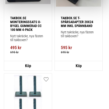
TAKBOX.SE 
TAKBOX.SE T-
MONTERINGSSATS U-
SPÅRSADAPTER 20X24 
BYGEL GUMMERAD CC 
MM INKL SPÄNNBAND
100 MM 4-PACK
Nytt takräcke, nya fästen 
Nytt takräcke, nya fästen 
till takboxen?
till takboxen?
495
kr
595
kr
695
kr
695
kr
Lägg till i favoriter