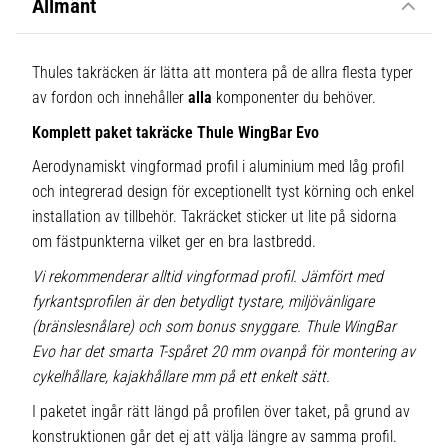
Allmänt
Thules takräcken är lätta att montera på de allra flesta typer
av fordon och innehåller
alla
komponenter du behöver.
Komplett paket takräcke Thule WingBar Evo
Aerodynamiskt vingformad profil i aluminium med låg profil
och integrerad design för exceptionellt tyst körning och enkel
installation av tillbehör. Takräcket sticker ut lite på sidorna
om fästpunkterna vilket ger en bra lastbredd.
Vi rekommenderar alltid vingformad profil. Jämfört med
fyrkantsprofilen är den betydligt tystare, miljövänligare
(bränslesnålare) och som bonus snyggare. Thule WingBar
Evo har det smarta T-spåret 20 mm ovanpå för montering av
cykelhållare, kajakhållare mm på ett enkelt sätt.
I paketet ingår rätt längd på profilen över taket, på grund av
konstruktionen går det ej att välja längre av samma profil.