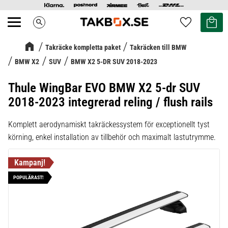
Kundvag
Favoriter
search
Meny
Takräcke kompletta paket
Takräcken till BMW
BMW X2
SUV
BMW X2 5-DR SUV 2018-2023
Thule WingBar EVO BMW X2 5-dr SUV
2018-2023 integrerad reling / flush rails
Komplett aerodynamiskt takräckessystem för exceptionellt tyst
körning, enkel installation av tillbehör och maximalt lastutrymme.
POPULÄRAST!