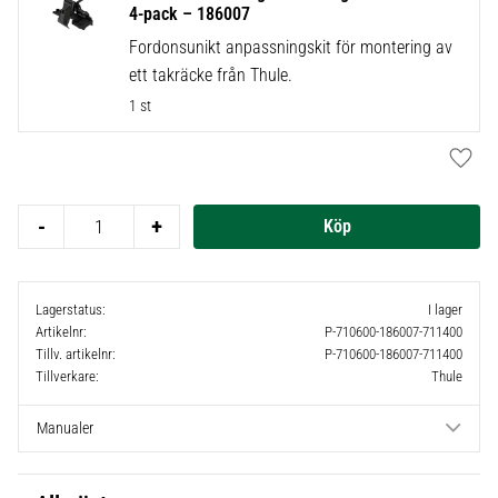
4-pack – 186007
Fordonsunikt anpassningskit för montering av
ett takräcke från Thule.
1 st
Lägg t
-
+
Lagerstatus
I lager
Artikelnr
P-710600-186007-711400
Tillv. artikelnr
P-710600-186007-711400
Tillverkare
Thule
Manualer