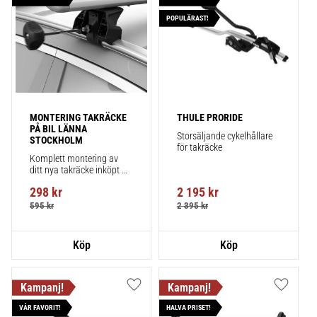
POPULÄRAST!
MONTERING TAKRÄCKE 
THULE PRORIDE
PÅ BIL LÄNNA 
Storsäljande cykelhållare 
STOCKHOLM
för takräcke
Komplett montering av 
ditt nya takräcke inköpt 
från takbox.se inklusive 
298
kr
2 195
kr
montering på din bil.
595
kr
2 395
kr
Lägg till i favoriter
Lägg till
VÅR FAVORIT!
HALVA PRISET!