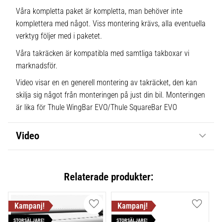
Våra kompletta paket är kompletta, man behöver inte
komplettera med något. Viss montering krävs, alla eventuella
verktyg följer med i paketet.
Våra takräcken är kompatibla med samtliga takboxar vi
marknadsför.
Video visar en en generell montering av takräcket, den kan
skilja sig något från monteringen på just din bil. Monteringen
är lika för Thule WingBar EVO/Thule SquareBar EVO
Video
Relaterade produkter:
Lägg till i favoriter
Lägg till
STORSÄLJARE!
STORSÄLJARE!