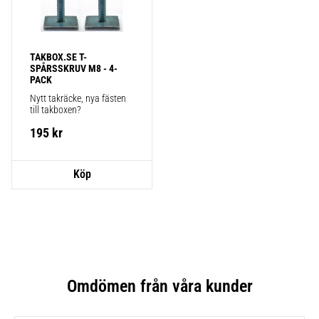
TAKBOX.SE T-
SPÅRSSKRUV M8 - 4-
PACK
Nytt takräcke, nya fästen 
till takboxen?
195
kr