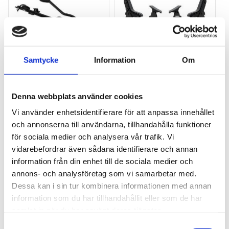
Samtycke
Information
Om
THULE PRORIDE BLACK
THULE DOCKGLIDE
Storsäljande 
Horisontell kajakhållare
Denna webbplats använder cookies
takcykelhållare 
Vi använder enhetsidentifierare för att anpassa innehållet
2 395
kr
1 495
kr
och annonserna till användarna, tillhandahålla funktioner
2 595
kr
3 145
kr
för sociala medier och analysera vår trafik. Vi
vidarebefordrar även sådana identifierare och annan
information från din enhet till de sociala medier och
annons- och analysföretag som vi samarbetar med.
Dessa kan i sin tur kombinera informationen med annan
Lägg till i favoriter
Lägg till
information som du har tillhandahållit eller som de har
POPULÄRAST!
samlat in när du har använt deras tjänster.
S