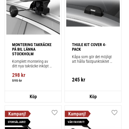
MONTERING TAKRÄCKE 
THULE KIT COVER 4-
PÅ BIL LÄNNA 
PACK
STOCKHOLM
Kåpa som gör det möjligt 
Komplett montering av 
att hålla fästpunktskitet 
ditt nya takräcke inköpt 
säkert monterat på bilen 
från takbox.se inklusive 
när du inte använder 
298
kr
montering på din bil.
takräcken. Smidigt!
245
kr
595
kr
Lägg till i favoriter
Lägg till
STORSÄLJARE!
VÅR FAVORIT!