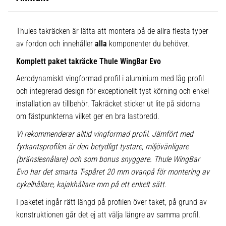
Thules takräcken är lätta att montera på de allra flesta typer
av fordon och innehåller
alla
komponenter du behöver.
Komplett paket takräcke Thule WingBar Evo
Aerodynamiskt vingformad profil i aluminium med låg profil
och integrerad design för exceptionellt tyst körning och enkel
installation av tillbehör. Takräcket sticker ut lite på sidorna
om fästpunkterna vilket ger en bra lastbredd.
Vi rekommenderar alltid vingformad profil. Jämfört med
fyrkantsprofilen är den betydligt tystare, miljövänligare
(bränslesnålare) och som bonus snyggare. Thule WingBar
Evo har det smarta T-spåret 20 mm ovanpå för montering av
cykelhållare, kajakhållare mm på ett enkelt sätt.
I paketet ingår rätt längd på profilen över taket, på grund av
konstruktionen går det ej att välja längre av samma profil.