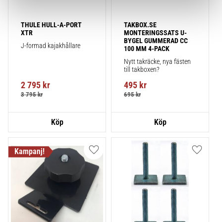
THULE HULL-A-PORT 
TAKBOX.SE 
XTR
MONTERINGSSATS U-
BYGEL GUMMERAD CC 
J-formad kajakhållare
100 MM 4-PACK
Nytt takräcke, nya fästen 
till takboxen?
2 795
kr
495
kr
3 795
kr
695
kr
Lägg till i favoriter
Lägg till