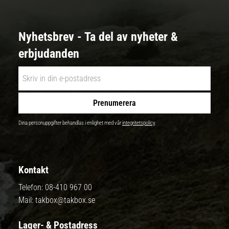
Nyhetsbrev - Ta del av nyheter &
erbjudanden
Prenumerera
Dina personuppgifter behandlas i enlighet med vår
integritetspolicy
.
Kontakt
Telefon:
08-410 967 00
Mail:
takbox@takbox.se
Lager- & Postadress