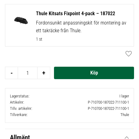
Thule Kitsats Fixpoint 4-pack – 187022
Fordonsunikt anpassningskit för montering av
ett takräcke från Thule.
1 st
Lägg t
-
+
Lagerstatus
I lager
Artikelnr
P-710700-187022-711100-1
Tillv. artikelnr
P-710700-187022-711100-1
Tillverkare
Thule
Allmänt