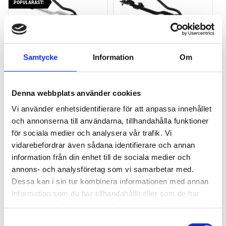
POPULÄRAST!
Samtycke
Information
Om
THULE PRORIDE
THULE PRORIDE BLACK
Storsäljande cykelhållare 
Storsäljande 
Denna webbplats använder cookies
för takräcke
takcykelhållare 
Vi använder enhetsidentifierare för att anpassa innehållet
2 195
kr
2 395
kr
och annonserna till användarna, tillhandahålla funktioner
2 395
kr
2 595
kr
för sociala medier och analysera vår trafik. Vi
vidarebefordrar även sådana identifierare och annan
information från din enhet till de sociala medier och
annons- och analysföretag som vi samarbetar med.
Dessa kan i sin tur kombinera informationen med annan
Lägg till i favoriter
Lägg till
information som du har tillhandahållit eller som de har
HALVA PRISET!
samlat in när du har använt deras tjänster.
S