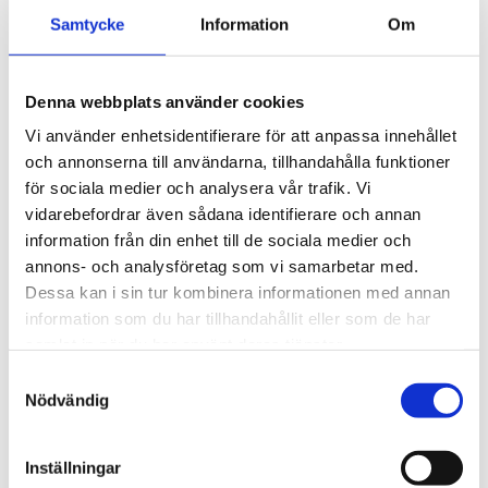
takcykelhållare 
Samtycke
Information
Om
2 395
kr
1 495
kr
2 595
kr
3 145
kr
Denna webbplats använder cookies
Vi använder enhetsidentifierare för att anpassa innehållet
och annonserna till användarna, tillhandahålla funktioner
för sociala medier och analysera vår trafik. Vi
Lägg till i favoriter
Lägg till
vidarebefordrar även sådana identifierare och annan
POPULÄRAST!
information från din enhet till de sociala medier och
annons- och analysföretag som vi samarbetar med.
Dessa kan i sin tur kombinera informationen med annan
information som du har tillhandahållit eller som de har
samlat in när du har använt deras tjänster.
S
Nödvändig
a
THULE DOCKGRIP
THULE HULL-A-PORT 
XTR
m
Horisontell kajakhållare
J-formad kajakhållare
t
Inställningar
y
2 495
kr
2 795
kr