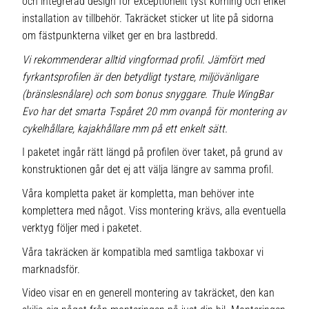
och integrerad design för exceptionellt tyst körning och enkel
installation av tillbehör. Takräcket sticker ut lite på sidorna
om fästpunkterna vilket ger en bra lastbredd.
Vi rekommenderar alltid vingformad profil. Jämfört med
fyrkantsprofilen är den betydligt tystare, miljövänligare
(bränslesnålare) och som bonus snyggare. Thule WingBar
Evo har det smarta T-spåret 20 mm ovanpå för montering av
cykelhållare, kajakhållare mm på ett enkelt sätt.
I paketet ingår rätt längd på profilen över taket, på grund av
konstruktionen går det ej att välja längre av samma profil.
Våra kompletta paket är kompletta, man behöver inte
komplettera med något. Viss montering krävs, alla eventuella
verktyg följer med i paketet.
Våra takräcken är kompatibla med samtliga takboxar vi
marknadsför.
Video visar en en generell montering av takräcket, den kan