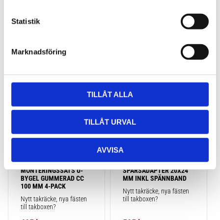
c
2 725
kr
3 795
kr
k
Statistik
e
s
Marknadsföring
v
a
Lägg till i favoriter
Lägg till
l
TILLÅT ALLA
TILLÅT URVAL
AVVISA
TAKBOX.SE 
TAKBOX.SE T-
MONTERINGSSATS U-
SPÅRSADAPTER 20X24 
BYGEL GUMMERAD CC 
MM INKL SPÄNNBAND
100 MM 4-PACK
Nytt takräcke, nya fästen 
Nytt takräcke, nya fästen 
till takboxen?
till takboxen?