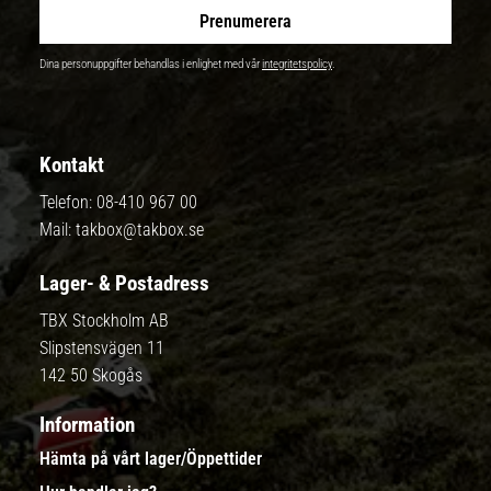
Prenumerera
Dina personuppgifter behandlas i enlighet med vår
integritetspolicy
.
Kontakt
Telefon:
08-410 967 00
Mail:
takbox@takbox.se
Lager- & Postadress
TBX Stockholm AB
Slipstensvägen 11
142 50 Skogås
Information
Hämta på vårt lager/Öppettider