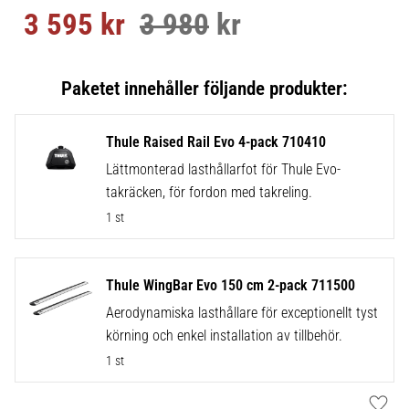
3 595
kr
3 980
kr
Nedsatt pris:
Ordinarie pris:
Thule Raised Rail Evo 4-pack 710410
Lättmonterad lasthållarfot för Thule Evo-
takräcken, för fordon med takreling.
1 st
Thule WingBar Evo 150 cm 2-pack 711500
Aerodynamiska lasthållare för exceptionellt tyst
körning och enkel installation av tillbehör.
1 st