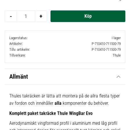
Lägg t
-
+
Lagerstatus
I lager
Artikelnr
P-710410-711500-79
Tillv. artikelnr
P-710410-711500-79
Tillverkare
Thule
Allmänt
Thules takräcken är lätta att montera på de allra flesta typer
av fordon och innehåller
alla
komponenter du behöver.
Komplett paket takräcke Thule WingBar Evo
Aerodynamiskt vingformad profil i aluminium med låg profil