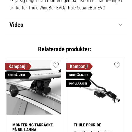
skilja sig något från monteringen på just din bil. Monteringen
är lika för Thule WingBar EVO/Thule SquareBar EVO
Video
Relaterade produkter:
Lägg till i favoriter
Lägg till
STORSÄLJARE!
STORSÄLJARE!
POPULÄRAST!
MONTERING TAKRÄCKE 
THULE PRORIDE
PÅ BIL LÄNNA 