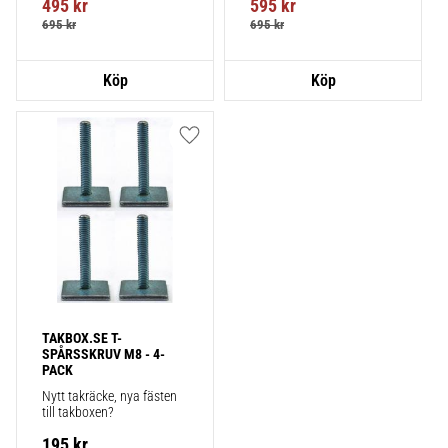
495
kr
595
kr
695
kr
695
kr
Lägg till i favoriter
TAKBOX.SE T-
SPÅRSSKRUV M8 - 4-
PACK
Nytt takräcke, nya fästen 
till takboxen?
195
kr