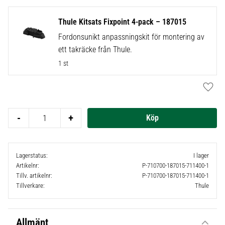
Thule Kitsats Fixpoint 4-pack – 187015
Fordonsunikt anpassningskit för montering av
ett takräcke från Thule.
1 st
Lägg t
-
+
Lagerstatus
I lager
Artikelnr
P-710700-187015-711400-1
Tillv. artikelnr
P-710700-187015-711400-1
Tillverkare
Thule
Allmänt