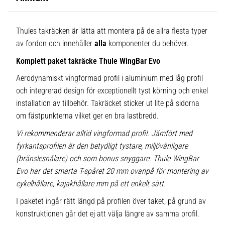
Thules takräcken är lätta att montera på de allra flesta typer
av fordon och innehåller
alla
komponenter du behöver.
Komplett paket takräcke Thule WingBar Evo
Aerodynamiskt vingformad profil i aluminium med låg profil
och integrerad design för exceptionellt tyst körning och enkel
installation av tillbehör. Takräcket sticker ut lite på sidorna
om fästpunkterna vilket ger en bra lastbredd.
Vi rekommenderar alltid vingformad profil. Jämfört med
fyrkantsprofilen är den betydligt tystare, miljövänligare
(bränslesnålare) och som bonus snyggare. Thule WingBar
Evo har det smarta T-spåret 20 mm ovanpå för montering av
cykelhållare, kajakhållare mm på ett enkelt sätt.
I paketet ingår rätt längd på profilen över taket, på grund av
konstruktionen går det ej att välja längre av samma profil.