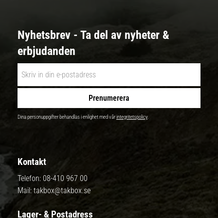
Nyhetsbrev - Ta del av nyheter &
erbjudanden
Prenumerera
Dina personuppgifter behandlas i enlighet med vår
integritetspolicy
.
Kontakt
Telefon:
08-410 967 00
Mail:
takbox@takbox.se
Lager- & Postadress