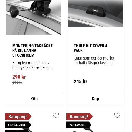
MONTERING TAKRÄCKE 
THULE KIT COVER 4-
PÅ BIL LÄNNA 
PACK
STOCKHOLM
Kåpa som gör det möjligt 
Komplett montering av 
att hålla fästpunktskitet 
ditt nya takräcke inköpt 
säkert monterat på bilen 
från takbox.se inklusive 
när du inte använder 
298
kr
montering på din bil.
takräcken. Smidigt!
245
kr
595
kr
Lägg till i favoriter
Lägg till
STORSÄLJARE!
VÅR FAVORIT!