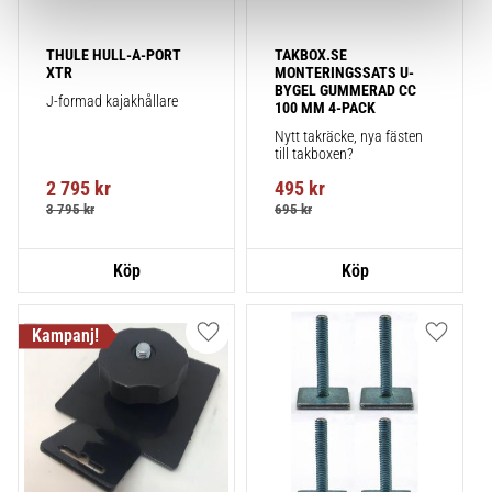
THULE HULL-A-PORT 
TAKBOX.SE 
XTR
MONTERINGSSATS U-
BYGEL GUMMERAD CC 
J-formad kajakhållare
100 MM 4-PACK
Nytt takräcke, nya fästen 
till takboxen?
2 795
kr
495
kr
3 795
kr
695
kr
Lägg till i favoriter
Lägg till