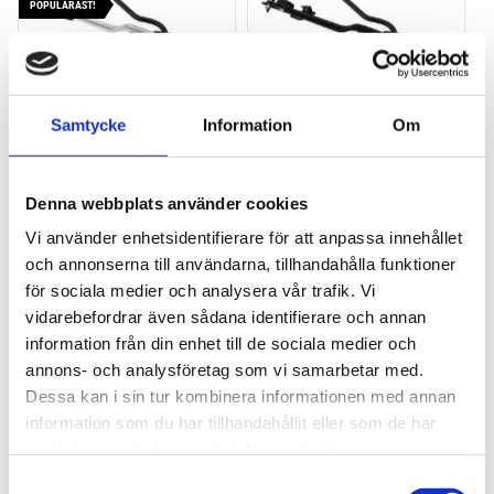
POPULÄRAST!
Samtycke
Information
Om
THULE PRORIDE
THULE PRORIDE BLACK
Storsäljande cykelhållare 
Storsäljande 
Denna webbplats använder cookies
för takräcke
takcykelhållare 
Vi använder enhetsidentifierare för att anpassa innehållet
2 195
kr
2 395
kr
och annonserna till användarna, tillhandahålla funktioner
2 395
kr
2 595
kr
för sociala medier och analysera vår trafik. Vi
vidarebefordrar även sådana identifierare och annan
information från din enhet till de sociala medier och
annons- och analysföretag som vi samarbetar med.
Dessa kan i sin tur kombinera informationen med annan
Lägg till i favoriter
Lägg till
information som du har tillhandahållit eller som de har
HALVA PRISET!
samlat in när du har använt deras tjänster.
S