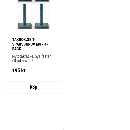
TAKBOX.SE T-
SPÅRSSKRUV M8 - 4-
PACK
Nytt takräcke, nya fästen 
till takboxen?
195
kr