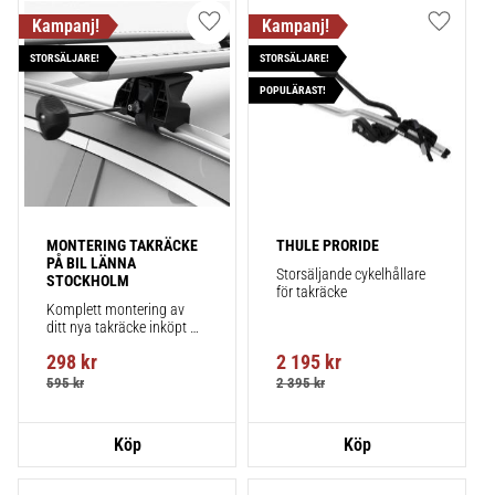
Lägg till i favoriter
Lägg till
STORSÄLJARE!
STORSÄLJARE!
POPULÄRAST!
MONTERING TAKRÄCKE 
THULE PRORIDE
PÅ BIL LÄNNA 
Storsäljande cykelhållare 
STOCKHOLM
för takräcke
Komplett montering av 
ditt nya takräcke inköpt 
från takbox.se inklusive 
298
kr
2 195
kr
montering på din bil.
595
kr
2 395
kr