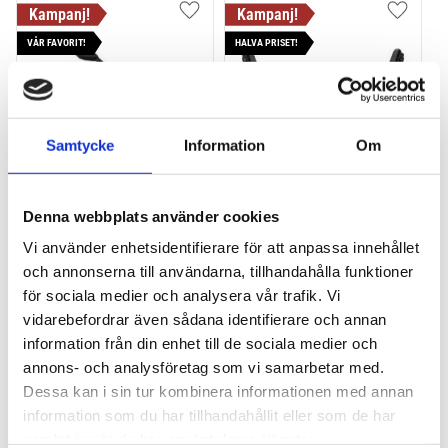
Lägg till i favoriter
Lägg till
VÅR FAVORIT!
HALVA PRISET!
Samtycke
Information
Om
THULE PRORIDE BLACK
THULE DOCKGLIDE
Denna webbplats använder cookies
Storsäljande 
Horisontell kajakhållare
Vi använder enhetsidentifierare för att anpassa innehållet
takcykelhållare 
och annonserna till användarna, tillhandahålla funktioner
2 395
kr
1 495
kr
för sociala medier och analysera vår trafik. Vi
2 595
kr
3 145
kr
vidarebefordrar även sådana identifierare och annan
information från din enhet till de sociala medier och
annons- och analysföretag som vi samarbetar med.
Dessa kan i sin tur kombinera informationen med annan
information som du har tillhandahållit eller som de har
Lägg till i favoriter
Lägg till
samlat in när du har använt deras tjänster.