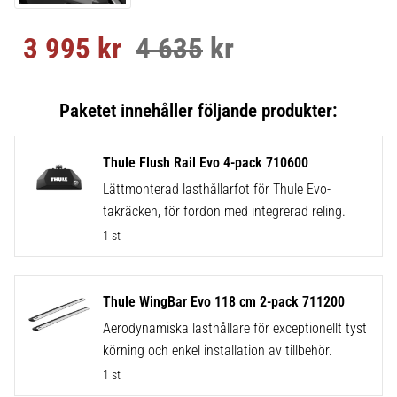
3 995
kr
4 635
kr
Nedsatt pris:
Ordinarie pris:
Thule Flush Rail Evo 4-pack 710600
Lättmonterad lasthållarfot för Thule Evo-
takräcken, för fordon med integrerad reling.
1 st
Thule WingBar Evo 118 cm 2-pack 711200
Aerodynamiska lasthållare för exceptionellt tyst
körning och enkel installation av tillbehör.
1 st