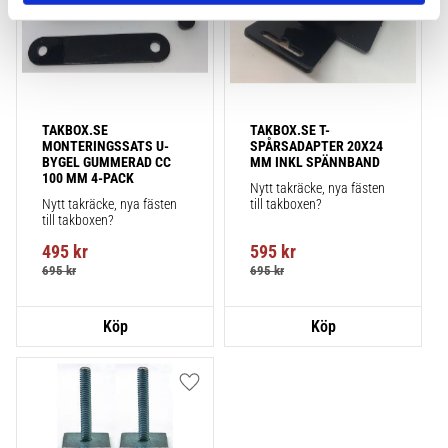
TAKBOX.SE 
TAKBOX.SE T-
MONTERINGSSATS U-
SPÅRSADAPTER 20X24 
BYGEL GUMMERAD CC 
MM INKL SPÄNNBAND
100 MM 4-PACK
Nytt takräcke, nya fästen 
Nytt takräcke, nya fästen 
till takboxen?
till takboxen?
495
kr
595
kr
695
kr
695
kr
Lägg till i favoriter