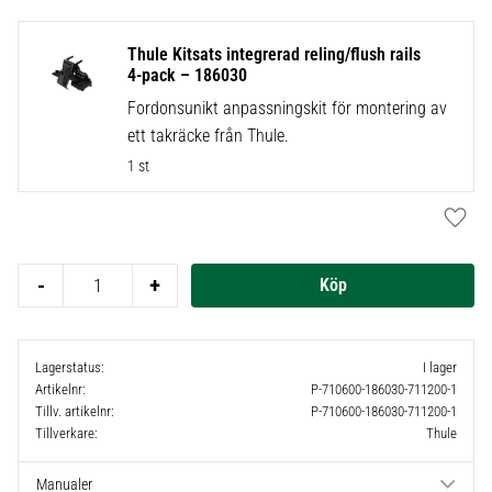
Thule Kitsats integrerad reling/flush rails
4-pack – 186030
Fordonsunikt anpassningskit för montering av
ett takräcke från Thule.
1 st
Lägg t
-
+
Lagerstatus
I lager
Artikelnr
P-710600-186030-711200-1
Tillv. artikelnr
P-710600-186030-711200-1
Tillverkare
Thule
Manualer