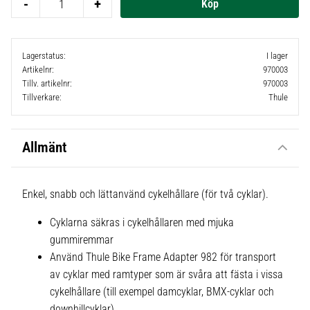
-
+
Lagerstatus
I lager
Artikelnr
970003
Tillv. artikelnr
970003
Tillverkare
Thule
Allmänt
Enkel, snabb och lättanvänd cykelhållare (för två cyklar).
Cyklarna säkras i cykelhållaren med mjuka
gummiremmar
Använd Thule Bike Frame Adapter 982 för transport
av cyklar med ramtyper som är svåra att fästa i vissa
cykelhållare (till exempel damcyklar, BMX-cyklar och
downhillcyklar)