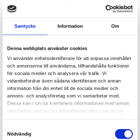
THULE RAMADAPTER, 
TELESKOPISK
Ramadapter för enkel 
transport av cyklar med 
Samtycke
Information
Om
ramtyper som är svåra att 
445
kr
fästa i vissa cykelhållare
495
kr
Denna webbplats använder cookies
Vi använder enhetsidentifierare för att anpassa innehållet
och annonserna till användarna, tillhandahålla funktioner
för sociala medier och analysera vår trafik. Vi
vidarebefordrar även sådana identifierare och annan
information från din enhet till de sociala medier och
annons- och analysföretag som vi samarbetar med.
Dessa kan i sin tur kombinera informationen med annan
information som du har tillhandahållit eller som de har
samlat in när du har använt deras tjänster.
S
Nödvändig
a