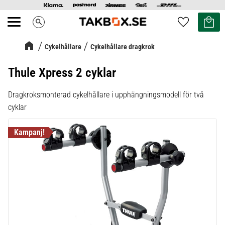
Kundvag
Favoriter
search
Meny
Cykelhållare
Cykelhållare dragkrok
Thule Xpress 2 cyklar
Dragkroksmonterad cykelhållare i upphängningsmodell för två
cyklar