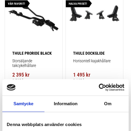
VÅR FAVORIT!
HALVA PRISET!
THULE PRORIDE BLACK
THULE DOCKGLIDE
Storsäljande 
Horisontell kajakhållare
takcykelhållare 
2 395
kr
1 495
kr
2 595
kr
3 145
kr
Samtycke
Information
Om
Lägg till i favoriter
Lägg till
POPULÄRAST!
Denna webbplats använder cookies