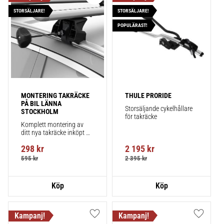
Lägg till i favoriter
Lägg till
STORSÄLJARE!
STORSÄLJARE!
POPULÄRAST!
MONTERING TAKRÄCKE 
THULE PRORIDE
PÅ BIL LÄNNA 
Storsäljande cykelhållare 
STOCKHOLM
för takräcke
Komplett montering av 
ditt nya takräcke inköpt 
från takbox.se inklusive 
298
kr
2 195
kr
montering på din bil.
595
kr
2 395
kr
Lägg till i favoriter
Lägg till