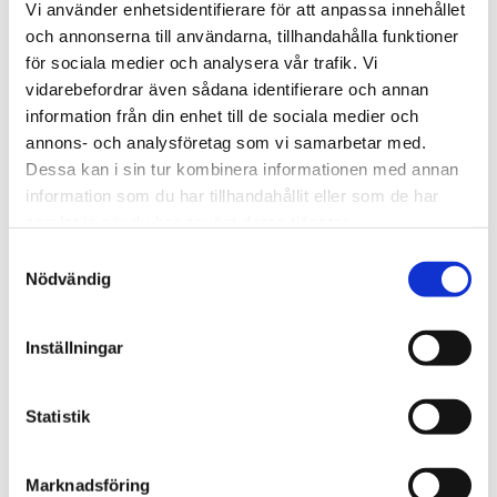
Vi använder enhetsidentifierare för att anpassa innehållet
och annonserna till användarna, tillhandahålla funktioner
för sociala medier och analysera vår trafik. Vi
vidarebefordrar även sådana identifierare och annan
information från din enhet till de sociala medier och
annons- och analysföretag som vi samarbetar med.
THULE DOCKGRIP
THULE HULL-A-PORT 
Dessa kan i sin tur kombinera informationen med annan
XTR
Horisontell kajakhållare
information som du har tillhandahållit eller som de har
J-formad kajakhållare
samlat in när du har använt deras tjänster.
2 495
kr
2 795
kr
S
2 725
kr
3 795
kr
Nödvändig
a
m
t
Inställningar
y
c
Lägg till i favoriter
Lägg till
k
Statistik
e
s
Marknadsföring
v