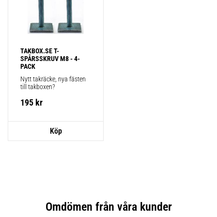
TAKBOX.SE T-
SPÅRSSKRUV M8 - 4-
PACK
Nytt takräcke, nya fästen 
till takboxen?
195
kr