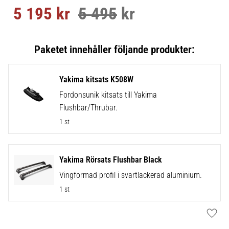
5 195
kr
5 495
kr
Nedsatt pris:
Ordinarie pris:
Yakima kitsats K508W
Fordonsunik kitsats till Yakima
Flushbar/Thrubar.
1 st
Yakima Rörsats Flushbar Black
Vingformad profil i svartlackerad aluminium.
1 st
Lägg t