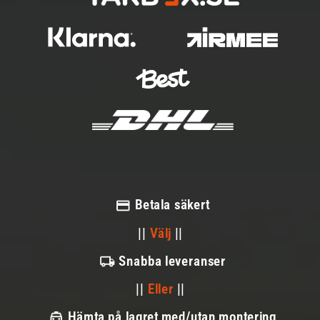
Betala säkert
||
Välj
||
Snabba leveranser
||
Eller
||
Hämta på lagret med/utan montering