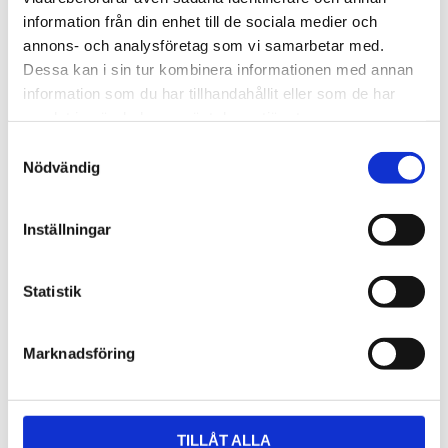
december (1)
information från din enhet till de sociala medier och
annons- och analysföretag som vi samarbetar med.
november (35)
Dessa kan i sin tur kombinera informationen med annan
oktober (19)
information som du har tillhandahållit eller som de har
samlat in när du har använt deras tjänster.
september (21)
S
Nödvändig
a
m
t
Inställningar
y
c
k
Statistik
e
s
Marknadsföring
v
a
l
TILLÅT ALLA