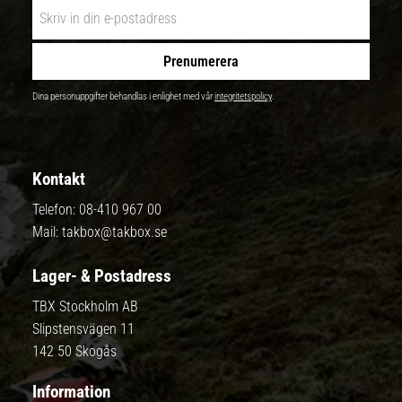
Prenumerera
Dina personuppgifter behandlas i enlighet med vår
integritetspolicy
.
Kontakt
Telefon:
08-410 967 00
Mail:
takbox@takbox.se
Lager- & Postadress
TBX Stockholm AB
Slipstensvägen 11
142 50 Skogås
Information