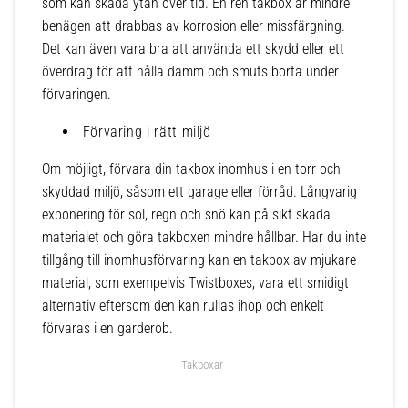
som kan skada ytan över tid. En ren takbox är mindre
benägen att drabbas av korrosion eller missfärgning.
Det kan även vara bra att använda ett skydd eller ett
överdrag för att hålla damm och smuts borta under
förvaringen.
Förvaring i rätt miljö
Om möjligt, förvara din takbox inomhus i en torr och
skyddad miljö, såsom ett garage eller förråd. Långvarig
exponering för sol, regn och snö kan på sikt skada
materialet och göra takboxen mindre hållbar. Har du inte
tillgång till inomhusförvaring kan en takbox av mjukare
material, som exempelvis Twistboxes, vara ett smidigt
alternativ eftersom den kan rullas ihop och enkelt
förvaras i en garderob.
Takboxar