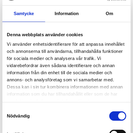
Samtycke
Information
Om
Denna webbplats använder cookies
Vi använder enhetsidentifierare för att anpassa innehållet
och annonserna till användarna, tillhandahålla funktioner
för sociala medier och analysera vår trafik. Vi
vidarebefordrar även sådana identifierare och annan
Albin Steiner
17 september 2024
information från din enhet till de sociala medier och
Historien om takboxar: Från enkel förvaring till
annons- och analysföretag som vi samarbetar med.
avancerad teknik
Dessa kan i sin tur kombinera informationen med annan
information som du har tillhandahållit eller som de har
samlat in när du har använt deras tjänster.
Takboxar
S
Nödvändig
a
m
1–
6
av
21
t