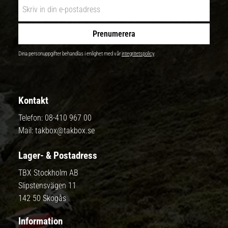
Prenumerera
Dina personuppgifter behandlas i enlighet med vår
integritetspolicy
.
Kontakt
Telefon:
08-410 967 00
Mail:
takbox@takbox.se
Lager- & Postadress
TBX Stockholm AB
Slipstensvägen 11
142 50 Skogås
Information