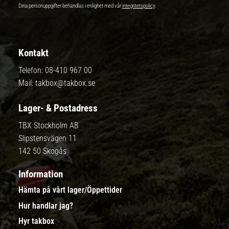
Dina personuppgifter behandlas i enlighet med vår
integritetspolicy
.
Kontakt
Telefon:
08-410 967 00
Mail:
takbox@takbox.se
Lager- & Postadress
TBX Stockholm AB
Slipstensvägen 11
142 50 Skogås
Information
Hämta på vårt lager/Öppettider
Hur handlar jag?
Hyr takbox