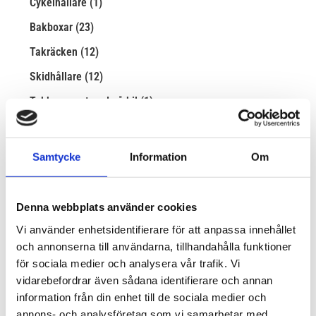
Cykelhållare (1)
Bakboxar (23)
Takräcken (12)
Skidhållare (12)
Takbox monterad på bil (1)
Taggar
Samtycke
Information
Om
Arkiv
2025
Denna webbplats använder cookies
januari (9)
Vi använder enhetsidentifierare för att anpassa innehållet
och annonserna till användarna, tillhandahålla funktioner
2024
december (1)
för sociala medier och analysera vår trafik. Vi
vidarebefordrar även sådana identifierare och annan
november (35)
information från din enhet till de sociala medier och
oktober (19)
annons- och analysföretag som vi samarbetar med.