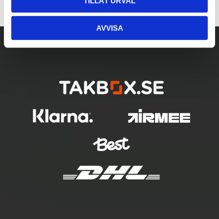
TILLÅT URVAL
AVVISA