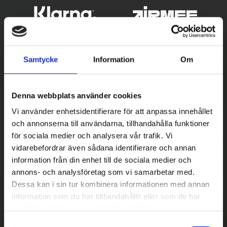
Samtycke
Information
Om
Denna webbplats använder cookies
Vi använder enhetsidentifierare för att anpassa innehållet
och annonserna till användarna, tillhandahålla funktioner
Betala säkert
för sociala medier och analysera vår trafik. Vi
vidarebefordrar även sådana identifierare och annan
||
Välj
||
information från din enhet till de sociala medier och
Snabba leveranser
annons- och analysföretag som vi samarbetar med.
Dessa kan i sin tur kombinera informationen med annan
||
Eller
||
information som du har tillhandahållit eller som de har
samlat in när du har använt deras tjänster.
Hämta på lagret med/utan montering
S