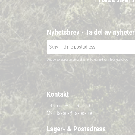
Nyhetsbrev - Ta del av nyhete
Dina personuppgifter behandlas i enlighet med vår
integritetspolicy
.
Kontakt
Telefon:
08-410 967 00
Mail:
takbox@takbox.se
Lager- & Postadress