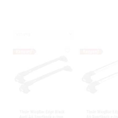
Välj sortering
Lägg till i favoriter
Thule WingBar Edge Black 
Thule WingBar Edg
Audi A6 Sportback e-tron 
A6 Sportback e-tro