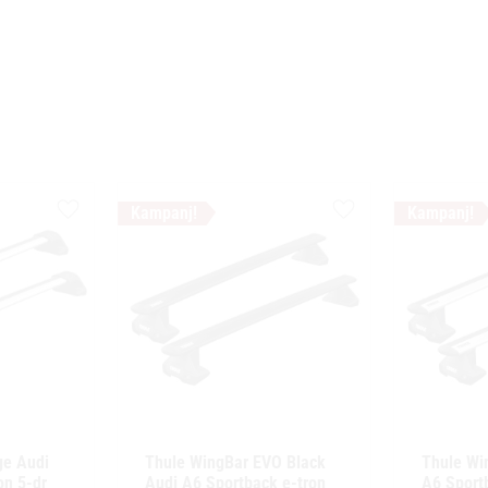
Lägg till i favoriter
Lägg till i favoriter
e Audi 
Thule WingBar EVO Black 
Thule Wi
n 5-dr 
Audi A6 Sportback e-tron 
A6 Sportb