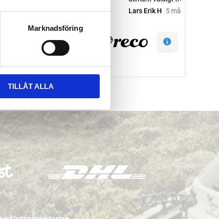
Marknadsföring
TILLÅT ALLA
 med/utan montering