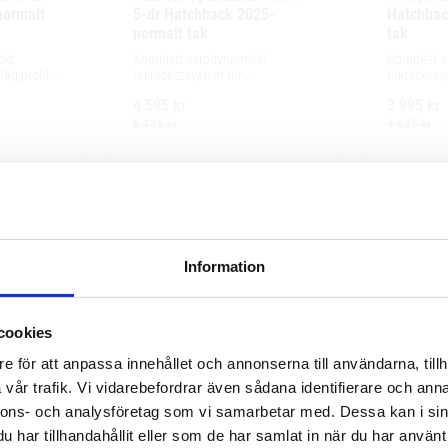
ormalt 
5-dr Hatchback 2025- 
Hatchbac
normalt tak
tak
kt 
Komplett aerodynamiskt 
Komplett a
g profil 
takräckessystem för 
takräckessy
ör 
exceptionellt tyst körning, enkel 
exceptionell
4 595
kr
3 995
kr
ing och 
installation av tillbehör och 
installation
llbehör.
maximalt lastutrymme.
maximalt l
5 335
kr
4 635
kr
Information
cookies
e för att anpassa innehållet och annonserna till användarna, tillh
vår trafik. Vi vidarebefordrar även sådana identifierare och anna
nnons- och analysföretag som vi samarbetar med. Dessa kan i sin
har tillhandahållit eller som de har samlat in när du har använt 