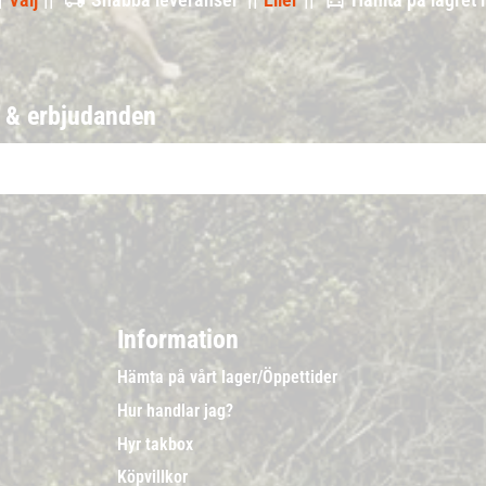
r & erbjudanden
Information
Hämta på vårt lager/Öppettider
Hur handlar jag?
Hyr takbox
Köpvillkor