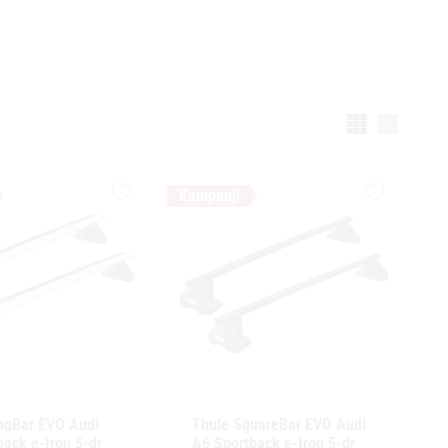
Välj vi
Lägg till i favoriter
Lägg till i f
ngBar EVO Audi 
Thule SquareBar EVO Audi 
ack e-tron 5-dr 
A6 Sportback e-tron 5-dr 