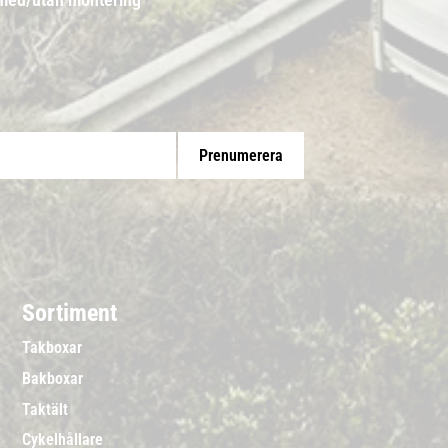
Prenumerera
Sortiment
Takboxar
Bakboxar
Taktält
Cykelhållare