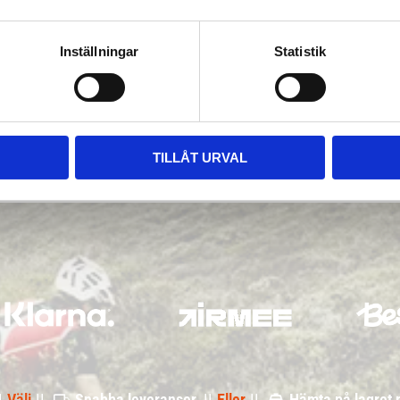
Inställningar
Statistik
TILLÅT URVAL
|
Välj
||
Snabba leveranser ||
Eller
||
Hämta på lagret