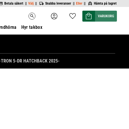
Betala säkert ||
Välj
||
Snabba leveranser ||
Eller
||
Hämta på lagret
Kundvagn
Favoriter
search
yndhörna
Hyr takbox
-TRON 5-DR HATCHBACK 2025-