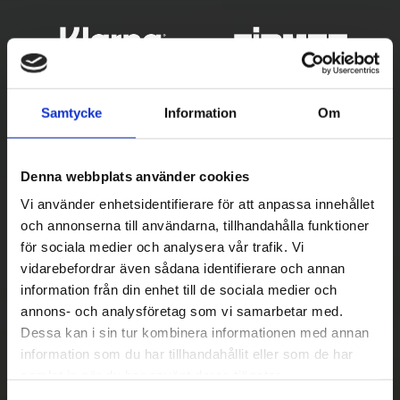
Samtycke
Information
Om
Denna webbplats använder cookies
Vi använder enhetsidentifierare för att anpassa innehållet
och annonserna till användarna, tillhandahålla funktioner
för sociala medier och analysera vår trafik. Vi
Betala säkert
vidarebefordrar även sådana identifierare och annan
||
Välj
||
information från din enhet till de sociala medier och
annons- och analysföretag som vi samarbetar med.
Snabba leveranser
Dessa kan i sin tur kombinera informationen med annan
||
Eller
||
information som du har tillhandahållit eller som de har
samlat in när du har använt deras tjänster.
Hämta på lagret med/utan montering