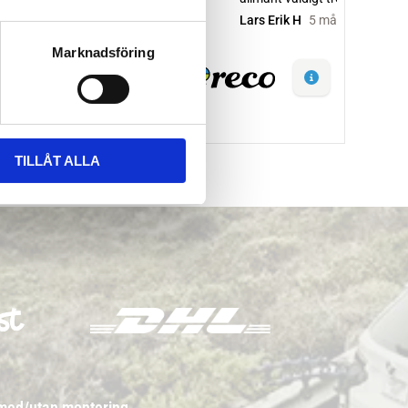
Marknadsföring
TILLÅT ALLA
 med/utan montering