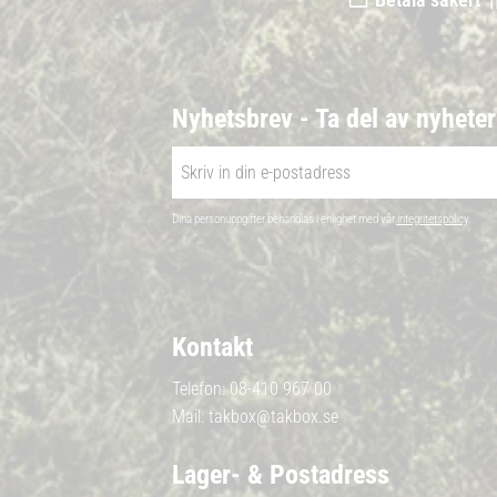
Nyhetsbrev - Ta del av nyhete
Dina personuppgifter behandlas i enlighet med vår
integritetspolicy
.
Kontakt
Telefon:
08-410 967 00
Mail:
takbox@takbox.se
Lager- & Postadress