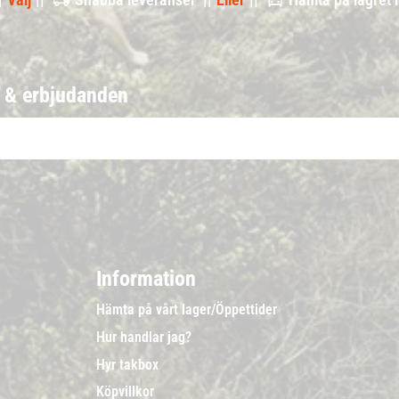
r & erbjudanden
Information
Hämta på vårt lager/Öppettider
Hur handlar jag?
Hyr takbox
Köpvillkor