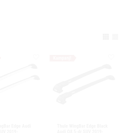
Välj vi
Lägg till i favoriter
Lägg till i f
ngBar Edge Audi 
Thule WingBar Edge Black 
UV 2019- 
Audi Q8 5-dr SUV 2019- 