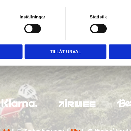
Inställningar
Statistik
TILLÅT URVAL
|
Välj
||
Snabba leveranser ||
Eller
||
Hämta på lagret