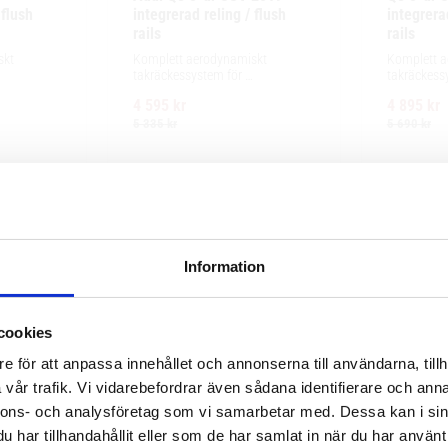
flush 
integrerad reling / flush 
integrerad
rails
rails
kt 
Komplett aerodynamiskt 
Komplett a
takräckessystem för 
takräckessy
ng, enkel 
exceptionellt tyst körning, enkel 
och integre
4 595
kr
4 895
kr
r och 
installation av tillbehör och 
exceptionell
e.
maximalt lastutrymme.
enkel instal
5 335
kr
5 690
kr
Information
cookies
e för att anpassa innehållet och annonserna till användarna, tillh
vår trafik. Vi vidarebefordrar även sådana identifierare och anna
nnons- och analysföretag som vi samarbetar med. Dessa kan i sin
har tillhandahållit eller som de har samlat in när du har använt 