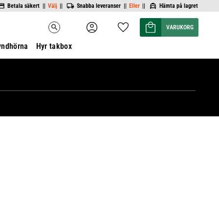
Betala säkert ||
Välj
||
Snabba leveranser ||
Eller
||
Hämta på lagret
Kundvagn
Favoriter
search
yndhörna
Hyr takbox