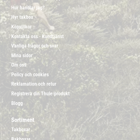
Hur handlar jag?
Hyr takbox
Köpvillkor
Kontakta oss - Kundtjänst
Vanliga frågor och svar
Mina sidor
Om oss
Policy och cookies
Reklamation och retur
Registrera din Thule-produkt
Blogg
Sortiment
Takboxar
Bakboxar