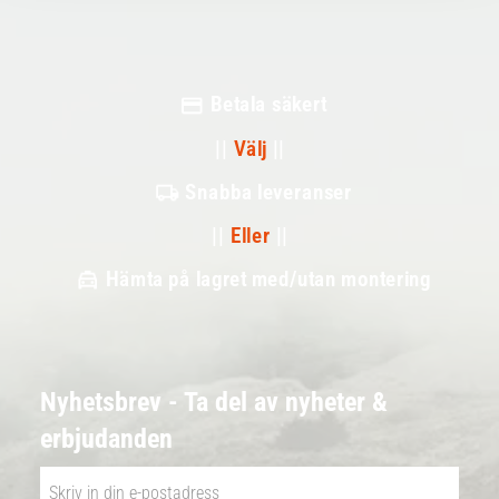
Betala säkert
||
Välj
||
Snabba leveranser
||
Eller
||
Hämta på lagret med/utan montering
Nyhetsbrev - Ta del av nyheter &
erbjudanden