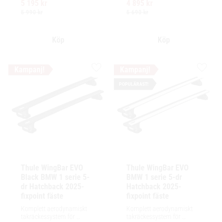
5 195
kr
4 895
kr
för exceptionellt tyst 
för exceptionellt tyst 
körning och enkel 
körning och enkel 
5 990
kr
5 690
kr
installation av tillbehör.
installation av tillbehör.
Lägg till i favoriter
Lägg ti
POPULÄRAST!
Thule WingBar EVO 
Thule WingBar EVO 
Black BMW 1 serie 5-
BMW 1 serie 5-dr 
dr Hatchback 2025- 
Hatchback 2025- 
fixpoint fäste
fixpoint fäste
Komplett aerodynamiskt 
Komplett aerodynamiskt 
takräckessystem för 
takräckessystem för 