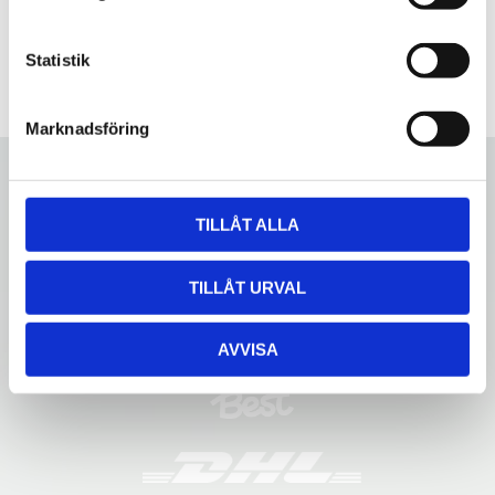
y
c
k
Statistik
e
s
Marknadsföring
v
a
l
TILLÅT ALLA
TILLÅT URVAL
AVVISA