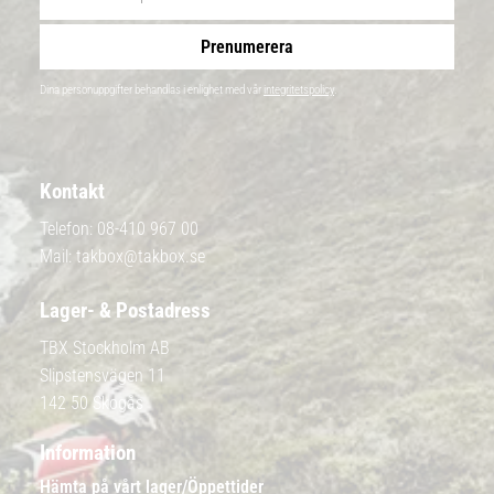
Prenumerera
Dina personuppgifter behandlas i enlighet med vår
integritetspolicy
.
Kontakt
Telefon:
08-410 967 00
Mail:
takbox@takbox.se
Lager- & Postadress
TBX Stockholm AB
Slipstensvägen 11
142 50 Skogås
Information
Hämta på vårt lager/Öppettider