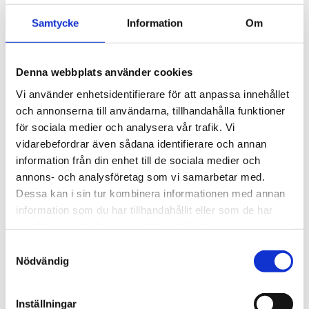
med klassiska 
fyrkantsprofiler i stål. 
3 495
kr
Samtycke
Information
Om
Ytskikt av svart polymer.
3 945
kr
Denna webbplats använder cookies
Vi använder enhetsidentifierare för att anpassa innehållet
och annonserna till användarna, tillhandahålla funktioner
för sociala medier och analysera vår trafik. Vi
vidarebefordrar även sådana identifierare och annan
information från din enhet till de sociala medier och
annons- och analysföretag som vi samarbetar med.
Dessa kan i sin tur kombinera informationen med annan
information som du har tillhandahållit eller som de har
samlat in när du har använt deras tjänster.
S
Nödvändig
a
m
t
Inställningar