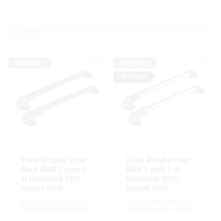
Välj sortering
Lägg till i favoriter
Lägg ti
VÅR FAVORIT!
Thule WingBar Edge 
Thule WingBar Edge 
Black BMW 1 serie 5-
BMW 1 serie 5-dr 
dr Hatchback 2025- 
Hatchback 2025- 
fixpoint fäste
fixpoint fäste
Komplett aerodynamiskt 
Komplett aerodynamiskt 
takräckessystem med låg 
takräckessystem med låg 
profil och integrerad design 
profil och integrerad design 