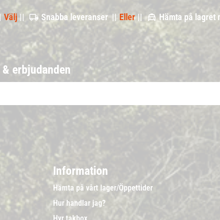
|
Välj
||
Snabba leveranser ||
Eller
||
Hämta på lagret
r & erbjudanden
Information
Hämta på vårt lager/Öppettider
Hur handlar jag?
Hyr takbox