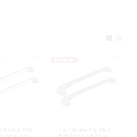
Välj vi
Lägg till i favoriter
Lägg till i f
ngBar Edge BMW 
Thule WingBar Edge Black 
4-dr Sedan 2012-
BMW 3 Serie 4-dr Sedan 