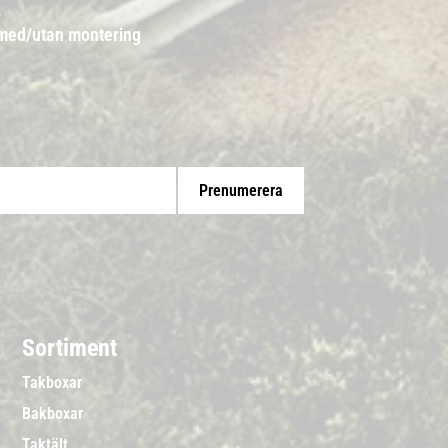
 med/utan montering
Prenumerera
Sortiment
Takboxar
Bakboxar
Taktält