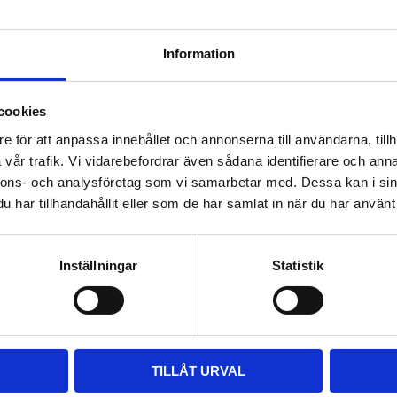
BMW 3 
Yakima Flushbar Black 
Yakima F
2012-
BMW 3 Serie 4-dr Sedan 
BlackBMW
Information
2012-2018 fixpoint
Sedan 20
kt 
Komplett serodynamiskt 
med låg 
takräcke i aluminium med låg 
cookies
esign för 
profil och integrerad design för 
5 195
kr
5 195
kr
ing
exceptionellt tyst körning
e för att anpassa innehållet och annonserna till användarna, tillh
5 495
kr
5 495
kr
vår trafik. Vi vidarebefordrar även sådana identifierare och anna
nnons- och analysföretag som vi samarbetar med. Dessa kan i sin
har tillhandahållit eller som de har samlat in när du har använt 
Inställningar
Statistik
TILLÅT URVAL