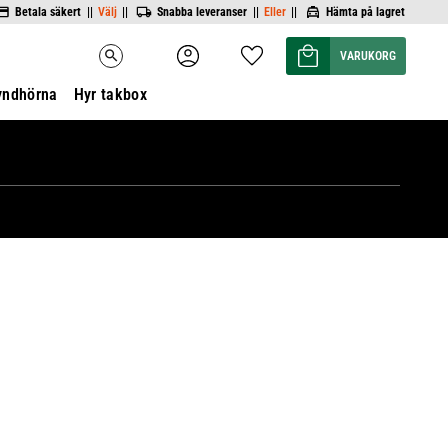
Betala säkert ||
Välj
||
Snabba leveranser ||
Eller
||
Hämta på lagret
Kundvagn
Favoriter
search
yndhörna
Hyr takbox