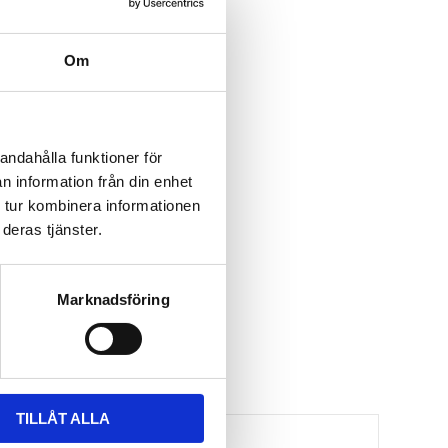
lushbar 
 3 Serie 4-dr 
Om
12-2018 fixpoint
andahålla funktioner för
n information från din enhet
 tur kombinera informationen
deras tjänster.
Marknadsföring
TILLÅT ALLA