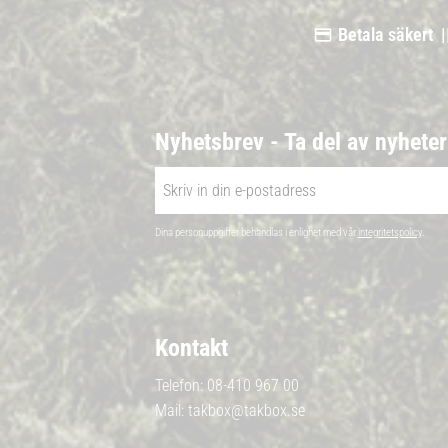
Betala säkert |
Nyhetsbrev - Ta del av nyhete
Dina personuppgifter behandlas i enlighet med vår
integritetspolicy
.
Kontakt
Telefon:
08-410 967 00
Mail:
takbox@takbox.se