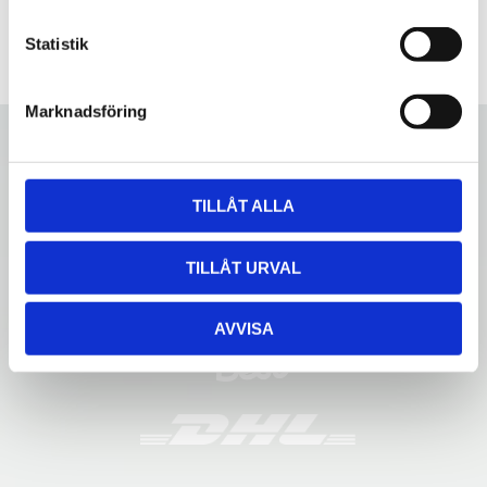
c
k
Statistik
e
s
Marknadsföring
v
a
l
TILLÅT ALLA
TILLÅT URVAL
AVVISA