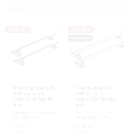
Välj sortering
Lägg till i favoriter
Lägg ti
POPULÄRAST!
Thule SquareBar EVO 
Thule WingBar EVO 
BMW 5 serie 4-dr 
BMW 5 serie 4-dr 
Sedan 2024- fixpoint 
Sedan 2024- fixpoint 
fäste
fäste
Komplett takräckessystem 
Komplett aerodynamiskt 
med klassiska 
takräckessystem för 
fyrkantsprofiler i stål. 
exceptionellt tyst körning, 
3 495
kr
3 995
kr
Ytskikt av svart polymer.
enkel installation av 
tillbehör och maximalt 
3 945
kr
4 635
kr