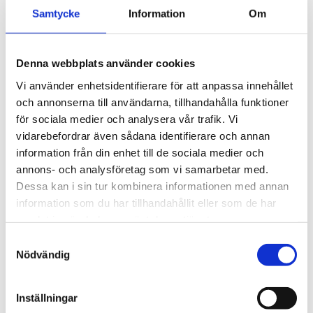
5 195
kr
för exceptionellt tyst 
Samtycke
Information
Om
körning och enkel 
5 990
kr
installation av tillbehör.
Denna webbplats använder cookies
Vi använder enhetsidentifierare för att anpassa innehållet
och annonserna till användarna, tillhandahålla funktioner
för sociala medier och analysera vår trafik. Vi
vidarebefordrar även sådana identifierare och annan
information från din enhet till de sociala medier och
annons- och analysföretag som vi samarbetar med.
Dessa kan i sin tur kombinera informationen med annan
information som du har tillhandahållit eller som de har
samlat in när du har använt deras tjänster.
S
Nödvändig
a
m
t
Inställningar
y