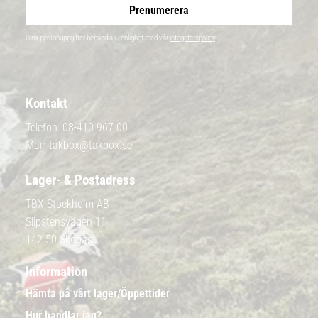
Prenumerera
Dina personuppgifter behandlas i enlighet med vår
integritetspolicy
.
Kontakt
Telefon:
08-410 967 00
Mail:
takbox@takbox.se
Lager- & Postadress
TBX Stockholm AB
Slipstensvägen 11
142 50 Skogås
Information
Hämta på vårt lager/Öppettider
Hur handlar jag?