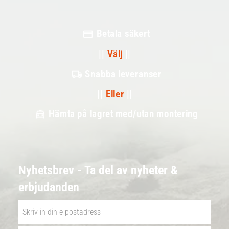
Betala säkert
||
Välj
||
Snabba leveranser
||
Eller
||
Hämta på lagret med/utan montering
Nyhetsbrev - Ta del av nyheter &
erbjudanden