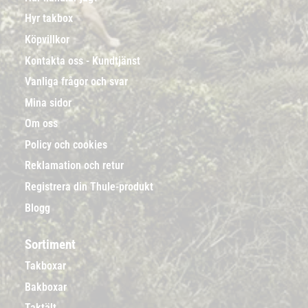
Hyr takbox
Köpvillkor
Kontakta oss - Kundtjänst
Vanliga frågor och svar
Mina sidor
Om oss
Policy och cookies
Reklamation och retur
Registrera din Thule-produkt
Blogg
Sortiment
Takboxar
Bakboxar
Taktält