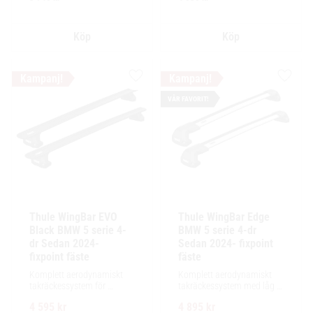
lastutrymme.
Lägg till i favoriter
Lägg ti
VÅR FAVORIT!
Thule WingBar EVO 
Thule WingBar Edge 
Black BMW 5 serie 4-
BMW 5 serie 4-dr 
dr Sedan 2024- 
Sedan 2024- fixpoint 
fixpoint fäste
fäste
Komplett aerodynamiskt 
Komplett aerodynamiskt 
takräckessystem för 
takräckessystem med låg 
exceptionellt tyst körning, 
profil och integrerad design 
4 595
kr
4 895
kr
enkel installation av 
för exceptionellt tyst 