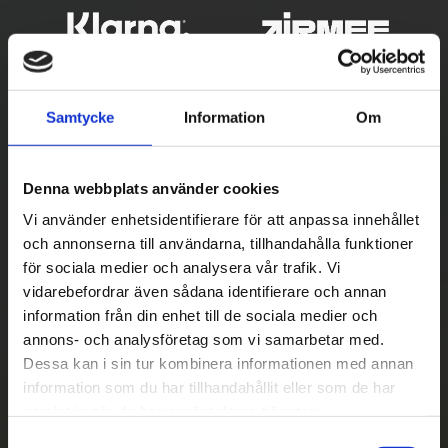
Samtycke
Information
Om
Denna webbplats använder cookies
Vi använder enhetsidentifierare för att anpassa innehållet
och annonserna till användarna, tillhandahålla funktioner
Betala säkert
för sociala medier och analysera vår trafik. Vi
vidarebefordrar även sådana identifierare och annan
||
Välj
||
information från din enhet till de sociala medier och
Snabba leveranser
annons- och analysföretag som vi samarbetar med.
Dessa kan i sin tur kombinera informationen med annan
||
Eller
||
information som du har tillhandahållit eller som de har
samlat in när du har använt deras tjänster.
Hämta på lagret med/utan montering
S