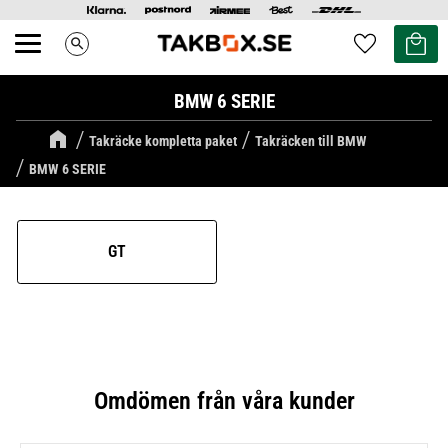
Kundvag
Favoriter
search
Meny
BMW 6 SERIE
Takräcke kompletta paket
Takräcken till BMW
BMW 6 SERIE
GT