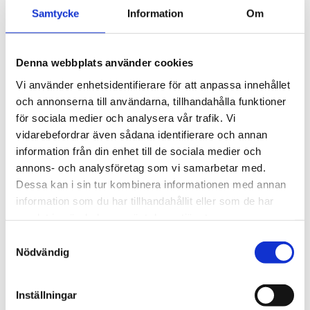
3 495
kr
Ytskikt av svart polymer.
Samtycke
Information
Om
3 945
kr
Denna webbplats använder cookies
Vi använder enhetsidentifierare för att anpassa innehållet
och annonserna till användarna, tillhandahålla funktioner
för sociala medier och analysera vår trafik. Vi
vidarebefordrar även sådana identifierare och annan
information från din enhet till de sociala medier och
annons- och analysföretag som vi samarbetar med.
Dessa kan i sin tur kombinera informationen med annan
information som du har tillhandahållit eller som de har
samlat in när du har använt deras tjänster.
S
Nödvändig
a
m
t
Inställningar
y