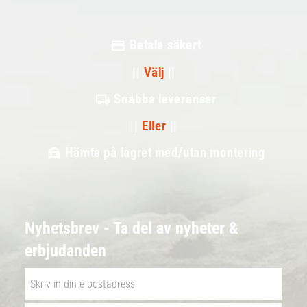
Betala säkert
||
Välj
||
Snabba leveranser
||
Eller
||
Hämta på lagret med/utan montering
Nyhetsbrev - Ta del av nyheter &
erbjudanden