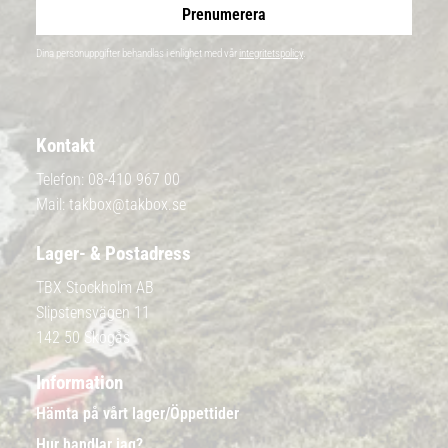
Prenumerera
Dina personuppgifter behandlas i enlighet med vår
integritetspolicy
.
Kontakt
Telefon:
08-410 967 00
Mail:
takbox@takbox.se
Lager- & Postadress
TBX Stockholm AB
Slipstensvägen 11
142 50 Skogås
Information
Hämta på vårt lager/Öppettider
Hur handlar jag?