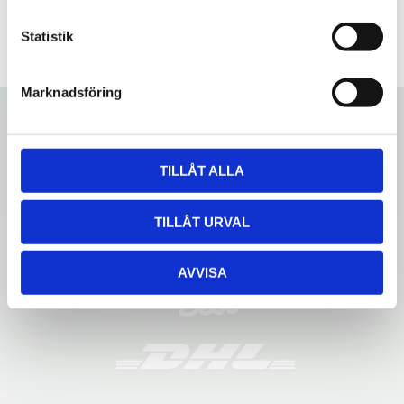
c
k
Statistik
e
s
Marknadsföring
v
a
l
TILLÅT ALLA
TILLÅT URVAL
AVVISA