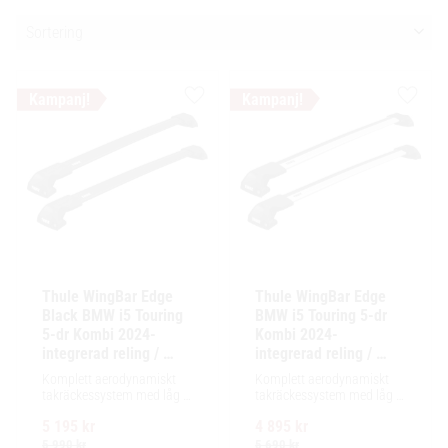
Välj sortering
Lägg till i favoriter
Lägg ti
Thule WingBar Edge 
Thule WingBar Edge 
Black BMW i5 Touring 
BMW i5 Touring 5-dr 
5-dr Kombi 2024- 
Kombi 2024- 
integrerad reling / 
integrerad reling / 
flush rails
flush rail
Komplett aerodynamiskt 
Komplett aerodynamiskt 
takräckessystem med låg 
takräckessystem med låg 
profil och integrerad design 
profil och integrerad design 
5 195
kr
4 895
kr
för exceptionellt tyst 
för exceptionellt tyst 
körning och enkel 
körning och enkel 
5 990
kr
5 690
kr