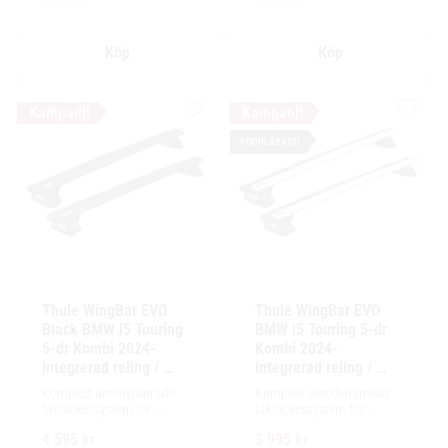
installation av tillbehör.
installation av tillbehör.
Lägg till i favoriter
Lägg ti
POPULÄRAST!
Thule WingBar EVO 
Thule WingBar EVO 
Black BMW i5 Touring 
BMW i5 Touring 5-dr 
5-dr Kombi 2024- 
Kombi 2024- 
integrerad reling / 
integrerad reling / 
flush rails
flush rails
Komplett aerodynamiskt 
Komplett aerodynamiskt 
takräckessystem för 
takräckessystem för 
exceptionellt tyst körning, 
exceptionellt tyst körning, 
4 595
kr
3 995
kr
enkel installation av 
enkel installation av 