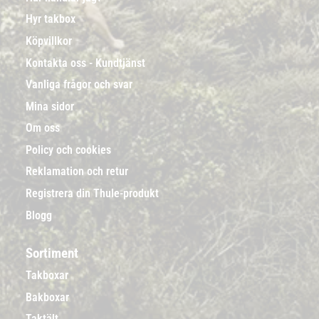
Hyr takbox
Köpvillkor
Kontakta oss - Kundtjänst
Vanliga frågor och svar
Mina sidor
Om oss
Policy och cookies
Reklamation och retur
Registrera din Thule-produkt
Blogg
Sortiment
Takboxar
Bakboxar
Taktält