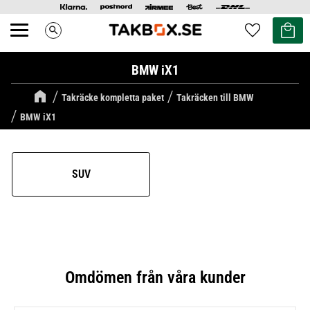
Kundvag
Favoriter
search
Meny
BMW iX1
Takräcke kompletta paket
Takräcken till BMW
BMW iX1
SUV