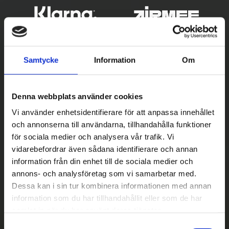
Samtycke
Information
Om
Denna webbplats använder cookies
Vi använder enhetsidentifierare för att anpassa innehållet
och annonserna till användarna, tillhandahålla funktioner
Betala säkert
för sociala medier och analysera vår trafik. Vi
vidarebefordrar även sådana identifierare och annan
||
Välj
||
information från din enhet till de sociala medier och
Snabba leveranser
annons- och analysföretag som vi samarbetar med.
Dessa kan i sin tur kombinera informationen med annan
||
Eller
||
information som du har tillhandahållit eller som de har
samlat in när du har använt deras tjänster.
Hämta på lagret med/utan montering
S