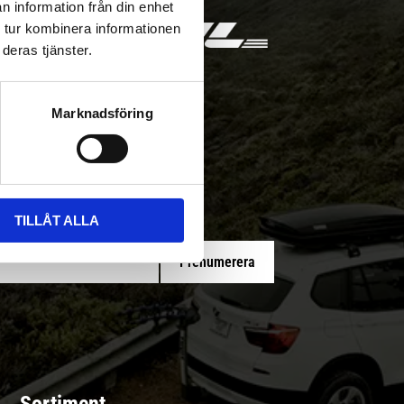
n information från din enhet
 tur kombinera informationen
deras tjänster.
Marknadsföring
 med/utan montering
TILLÅT ALLA
Prenumerera