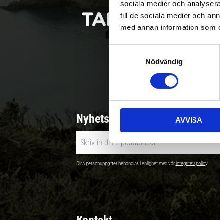
sociala medier och analysera 
till de sociala medier och a
med annan information som du 
S
Nödvändig
a
Betala säkert |
m
t
y
c
Nyhetsbrev - Ta del av nyhete
AVVISA
k
e
s
v
Dina personuppgifter behandlas i enlighet med vår
integritetspolicy
.
a
l