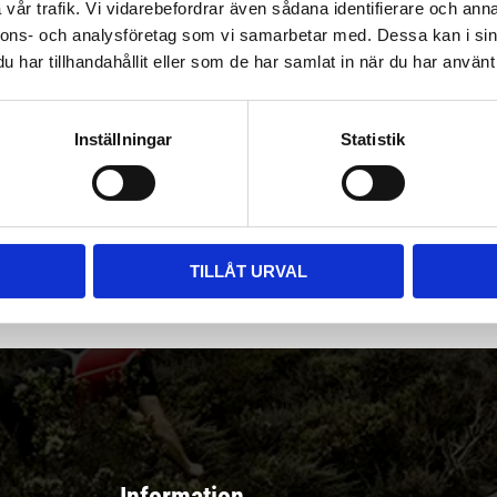
vår trafik. Vi vidarebefordrar även sådana identifierare och anna
nnons- och analysföretag som vi samarbetar med. Dessa kan i sin
har tillhandahållit eller som de har samlat in när du har använt 
Inställningar
Statistik
|
Välj
||
Snabba leveranser ||
Eller
||
Hämta på lagret
r & erbjudanden
TILLÅT URVAL