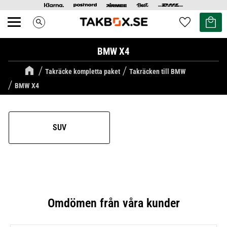
Kundvag
Favoriter
search
Meny
BMW X4
Takräcke kompletta paket
Takräcken till BMW
BMW X4
SUV