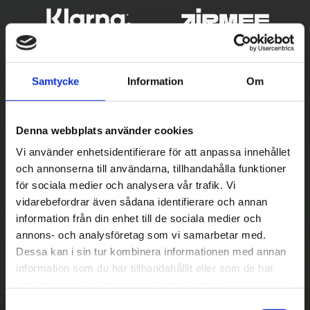
Samtycke
Information
Om
Denna webbplats använder cookies
Vi använder enhetsidentifierare för att anpassa innehållet
och annonserna till användarna, tillhandahålla funktioner
Betala säkert
för sociala medier och analysera vår trafik. Vi
vidarebefordrar även sådana identifierare och annan
||
Välj
||
information från din enhet till de sociala medier och
Snabba leveranser
annons- och analysföretag som vi samarbetar med.
Dessa kan i sin tur kombinera informationen med annan
||
Eller
||
information som du har tillhandahållit eller som de har
samlat in när du har använt deras tjänster.
Hämta på lagret med/utan montering
S