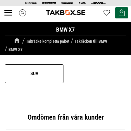
Kundvag
Favoriter
search
Meny
BMW X7
Takräcke kompletta paket
Takräcken till BMW
BMW X7
SUV