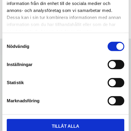
information från din enhet till de sociala medier och
annons- och analysföretag som vi samarbetar med.
Dessa kan i sin tur kombinera informationen med annan
information som du har tillhandahållit eller som de har
samlat in när du har använt deras tjänster.
S
Nödvändig
a
m
t
Inställningar
y
c
k
Statistik
e
s
Marknadsföring
v
a
l
TILLÅT ALLA