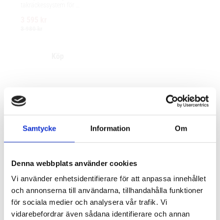
takräckessystem för 
exceptionellt tyst körning, 
3 595
kr
enkel installation av 
tillbehör och maximalt 
3 980
kr
lastutrymme.
Samtycke
Information
Om
Denna webbplats använder cookies
Vi använder enhetsidentifierare för att anpassa innehållet
och annonserna till användarna, tillhandahålla funktioner
för sociala medier och analysera vår trafik. Vi
vidarebefordrar även sådana identifierare och annan