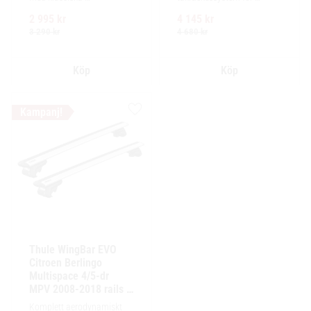
fyrkantsprofiler i stål. 
exceptionellt tyst körning, 
2 995
kr
4 145
kr
Ytskikt av svart polymer.
enkel installation av 
tillbehör och maximalt 
3 290
kr
4 680
kr
lastutrymme.
Lägg till i favoriter
Thule WingBar EVO 
Citroen Berlingo 
Multispace 4/5-dr 
MPV 2008-2018 rails / 
reling
Komplett aerodynamiskt 