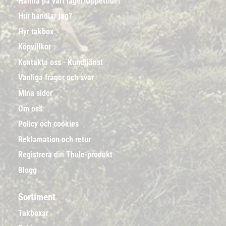
Hämta på vårt lager/Öppettider
Hur handlar jag?
Hyr takbox
Köpvillkor
Kontakta oss - Kundtjänst
Vanliga frågor och svar
Mina sidor
Om oss
Policy och cookies
Reklamation och retur
Registrera din Thule-produkt
Blogg
Sortiment
Takboxar