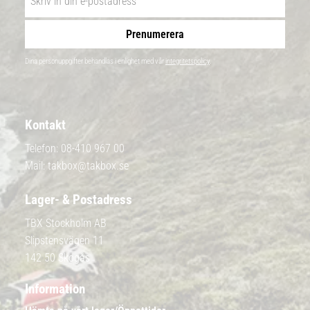
Prenumerera
Dina personuppgifter behandlas i enlighet med vår
integritetspolicy
.
Kontakt
Telefon:
08-410 967 00
Mail:
takbox@takbox.se
Lager- & Postadress
TBX Stockholm AB
Slipstensvägen 11
142 50 Skogås
Information