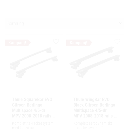
Välj sortering
Lägg till i favoriter
Lägg ti
Thule SquareBar EVO 
Thule WingBar EVO 
Citroen Berlingo 
Black Citroen Berlingo 
Multispace 4/5-dr 
Multispace 4/5-dr 
MPV 2008-2018 rails / 
MPV 2008-2018 rails / 
reling
reling
Komplett takräckessystem 
Komplett aerodynamiskt 
med klassiska 
takräckessystem för 