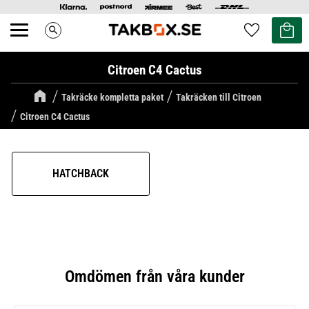
Kundvag
Favoriter
search
Meny
Citroen C4 Cactus
Takräcke kompletta paket
Takräcken till Citroen
Citroen C4 Cactus
HATCHBACK