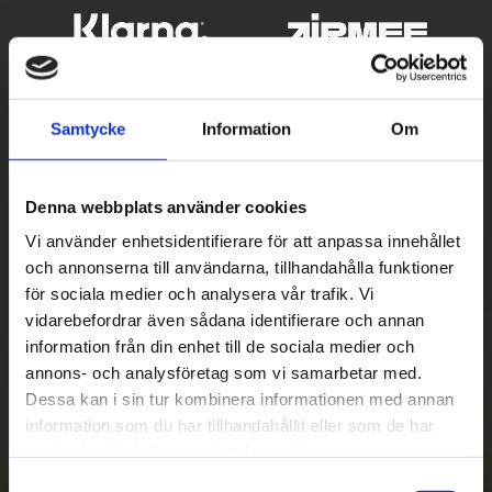
Samtycke
Information
Om
Denna webbplats använder cookies
Vi använder enhetsidentifierare för att anpassa innehållet
och annonserna till användarna, tillhandahålla funktioner
Betala säkert
för sociala medier och analysera vår trafik. Vi
vidarebefordrar även sådana identifierare och annan
||
Välj
||
information från din enhet till de sociala medier och
Snabba leveranser
annons- och analysföretag som vi samarbetar med.
Dessa kan i sin tur kombinera informationen med annan
||
Eller
||
information som du har tillhandahållit eller som de har
samlat in när du har använt deras tjänster.
Hämta på lagret med/utan montering
S