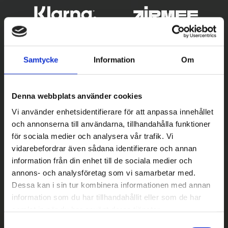
Samtycke
Information
Om
Denna webbplats använder cookies
Vi använder enhetsidentifierare för att anpassa innehållet
och annonserna till användarna, tillhandahålla funktioner
Betala säkert
för sociala medier och analysera vår trafik. Vi
vidarebefordrar även sådana identifierare och annan
||
Välj
||
information från din enhet till de sociala medier och
Snabba leveranser
annons- och analysföretag som vi samarbetar med.
Dessa kan i sin tur kombinera informationen med annan
||
Eller
||
information som du har tillhandahållit eller som de har
samlat in när du har använt deras tjänster.
Hämta på lagret med/utan montering
S