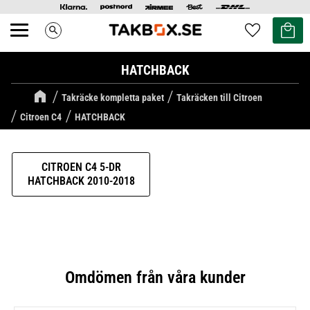
Kundvag
Favoriter
search
Meny
HATCHBACK
Takräcke kompletta paket
Takräcken till Citroen
Citroen C4
HATCHBACK
CITROEN C4 5-DR
HATCHBACK 2010-2018