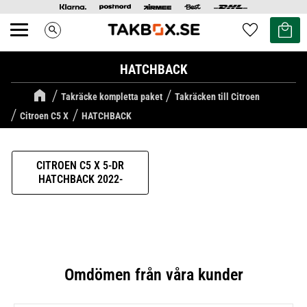
Kundvag
Favoriter
search
Meny
HATCHBACK
Takräcke kompletta paket
Takräcken till Citroen
Citroen C5 X
HATCHBACK
CITROEN C5 X 5-DR
HATCHBACK 2022-