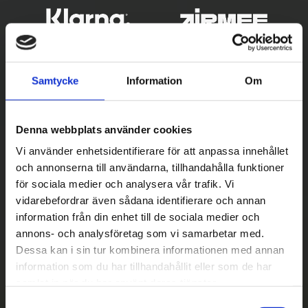
Samtycke
Information
Om
Denna webbplats använder cookies
Vi använder enhetsidentifierare för att anpassa innehållet
och annonserna till användarna, tillhandahålla funktioner
Betala säkert
för sociala medier och analysera vår trafik. Vi
vidarebefordrar även sådana identifierare och annan
||
Välj
||
information från din enhet till de sociala medier och
Snabba leveranser
annons- och analysföretag som vi samarbetar med.
Dessa kan i sin tur kombinera informationen med annan
||
Eller
||
information som du har tillhandahållit eller som de har
samlat in när du har använt deras tjänster.
Hämta på lagret med/utan montering
S