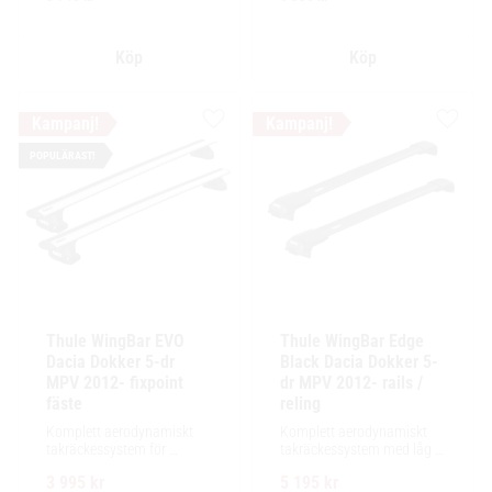
lastutrymme.
Lägg till i favoriter
Lägg ti
POPULÄRAST!
Thule WingBar EVO 
Thule WingBar Edge 
Dacia Dokker 5-dr 
Black Dacia Dokker 5-
MPV 2012- fixpoint 
dr MPV 2012- rails / 
fäste
reling
Komplett aerodynamiskt 
Komplett aerodynamiskt 
takräckessystem för 
takräckessystem med låg 
exceptionellt tyst körning, 
profil och integrerad design 
3 995
kr
5 195
kr
enkel installation av 
för exceptionellt tyst 