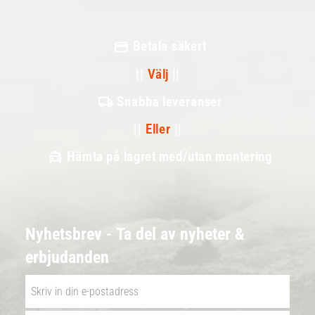
Betala säkert
||
Välj
||
Snabba leveranser
||
Eller
||
Hämta på lagret med/utan montering
Nyhetsbrev - Ta del av nyheter &
erbjudanden