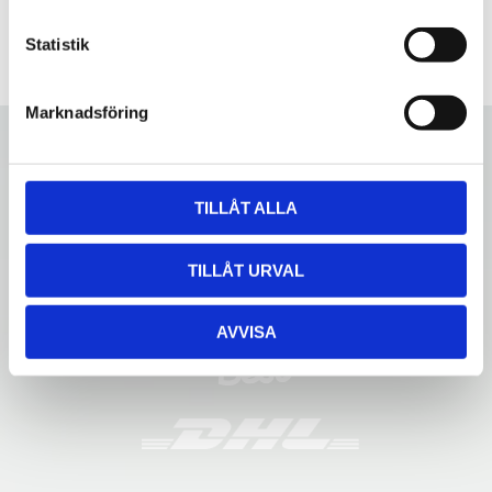
c
k
Statistik
e
s
Marknadsföring
v
a
l
TILLÅT ALLA
TILLÅT URVAL
AVVISA