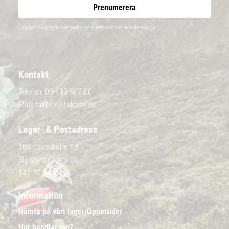
Prenumerera
Dina personuppgifter behandlas i enlighet med vår
integritetspolicy
.
Kontakt
Telefon:
08-410 967 00
Mail:
takbox@takbox.se
Lager- & Postadress
TBX Stockholm AB
Slipstensvägen 11
142 50 Skogås
Information
Hämta på vårt lager/Öppettider
Hur handlar jag?