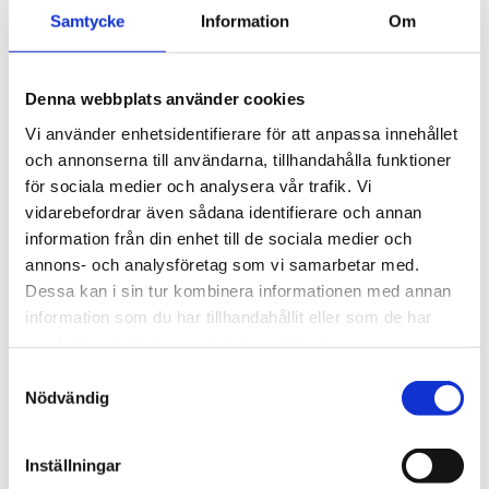
4 895
kr
för exceptionellt tyst 
Samtycke
Information
Om
körning och enkel 
5 705
kr
installation av tillbehör.
Denna webbplats använder cookies
Vi använder enhetsidentifierare för att anpassa innehållet
och annonserna till användarna, tillhandahålla funktioner
för sociala medier och analysera vår trafik. Vi
vidarebefordrar även sådana identifierare och annan
information från din enhet till de sociala medier och
annons- och analysföretag som vi samarbetar med.
Dessa kan i sin tur kombinera informationen med annan
information som du har tillhandahållit eller som de har
samlat in när du har använt deras tjänster.
S
Nödvändig
a
m
t
Inställningar
y