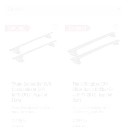
Välj sortering
Lägg till i favoriter
Lägg ti
Thule SquareBar EVO 
Thule WingBar EVO 
Dacia Dokker 5-dr 
Black Dacia Dokker 5-
MPV 2012- fixpoint 
dr MPV 2012- fixpoint 
fäste
fäste
Komplett takräckessystem 
Komplett aerodynamiskt 
med klassiska 
takräckessystem för 
fyrkantsprofiler i stål. 
exceptionellt tyst körning, 
3 495
kr
4 595
kr
Ytskikt av svart polymer.
enkel installation av 
tillbehör och maximalt 
3 945
kr
5 335
kr