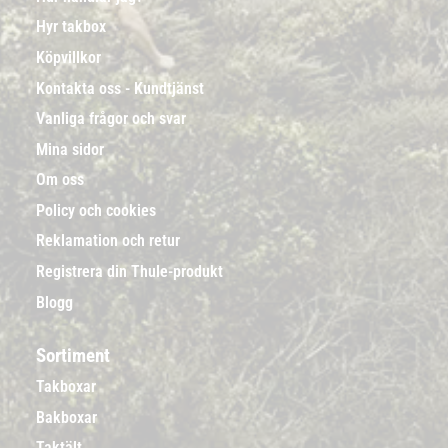
Hyr takbox
Köpvillkor
Kontakta oss - Kundtjänst
Vanliga frågor och svar
Mina sidor
Om oss
Policy och cookies
Reklamation och retur
Registrera din Thule-produkt
Blogg
Sortiment
Takboxar
Bakboxar
Taktält