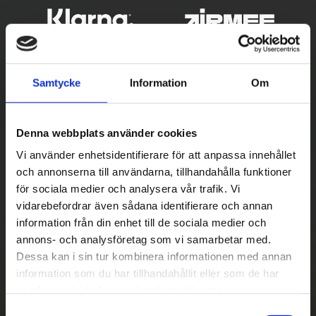
Samtycke
Information
Om
Denna webbplats använder cookies
Vi använder enhetsidentifierare för att anpassa innehållet
och annonserna till användarna, tillhandahålla funktioner
Betala säkert
för sociala medier och analysera vår trafik. Vi
vidarebefordrar även sådana identifierare och annan
||
Välj
||
information från din enhet till de sociala medier och
Snabba leveranser
annons- och analysföretag som vi samarbetar med.
Dessa kan i sin tur kombinera informationen med annan
||
Eller
||
information som du har tillhandahållit eller som de har
samlat in när du har använt deras tjänster.
Hämta på lagret med/utan montering
S