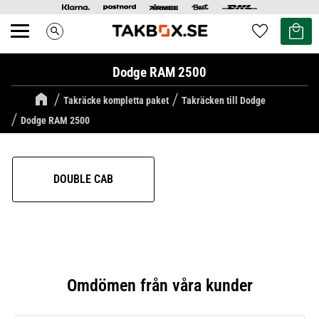
Kundvag
Favoriter
search
Meny
Dodge RAM 2500
Takräcke kompletta paket
Takräcken till Dodge
Dodge RAM 2500
DOUBLE CAB