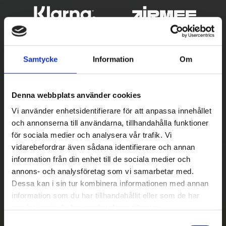
Samtycke
Information
Om
Denna webbplats använder cookies
Vi använder enhetsidentifierare för att anpassa innehållet
och annonserna till användarna, tillhandahålla funktioner
Betala säkert
för sociala medier och analysera vår trafik. Vi
vidarebefordrar även sådana identifierare och annan
||
Välj
||
information från din enhet till de sociala medier och
Snabba leveranser
annons- och analysföretag som vi samarbetar med.
Dessa kan i sin tur kombinera informationen med annan
||
Eller
||
information som du har tillhandahållit eller som de har
samlat in när du har använt deras tjänster.
Hämta på lagret med/utan montering
S