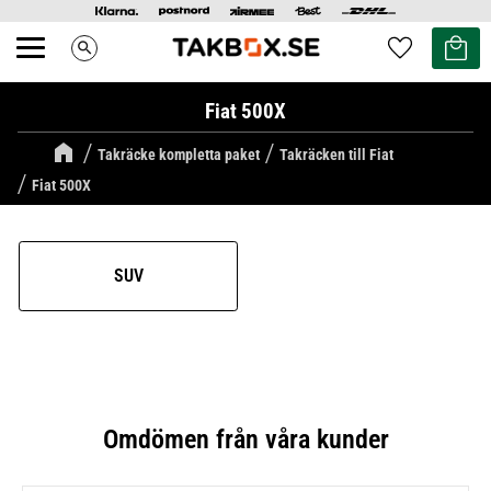
Kundvag
Favoriter
search
Meny
Fiat 500X
Takräcke kompletta paket
Takräcken till Fiat
Fiat 500X
SUV