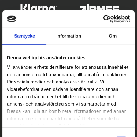
Samtycke
Information
Om
Denna webbplats använder cookies
Vi använder enhetsidentifierare för att anpassa innehållet
och annonserna till användarna, tillhandahålla funktioner
Betala säkert
för sociala medier och analysera vår trafik. Vi
vidarebefordrar även sådana identifierare och annan
||
Välj
||
information från din enhet till de sociala medier och
Snabba leveranser
annons- och analysföretag som vi samarbetar med.
Dessa kan i sin tur kombinera informationen med annan
||
Eller
||
information som du har tillhandahållit eller som de har
samlat in när du har använt deras tjänster.
Hämta på lagret med/utan montering
S