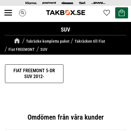
Kundvag
Favoriter
search
Meny
SUV
Takräcke kompletta paket
Takräcken till Fiat
Fiat FREEMONT
SUV
FIAT FREEMONT 5-DR
SUV 2012-