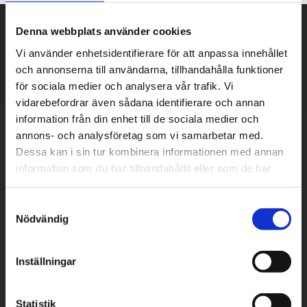
Denna webbplats använder cookies
Vi använder enhetsidentifierare för att anpassa innehållet
och annonserna till användarna, tillhandahålla funktioner
för sociala medier och analysera vår trafik. Vi
vidarebefordrar även sådana identifierare och annan
information från din enhet till de sociala medier och
annons- och analysföretag som vi samarbetar med.
Dessa kan i sin tur kombinera informationen med annan
information som du har tillhandahållit eller som de har
samlat in när du har använt deras tjänster.
S
Nödvändig
a
m
t
Inställningar
y
c
Betala säkert
k
Statistik