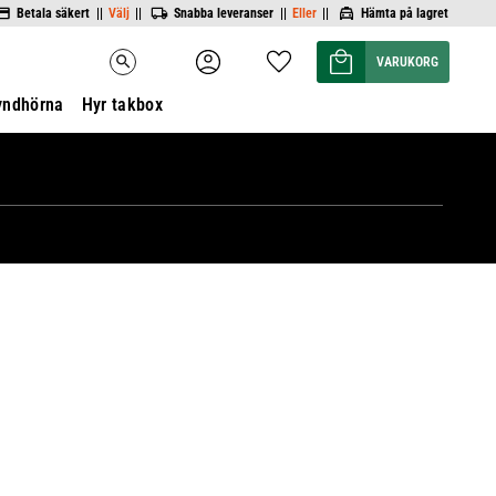
Betala säkert ||
Välj
||
Snabba leveranser ||
Eller
||
Hämta på lagret
Kundvagn
Favoriter
search
yndhörna
Hyr takbox