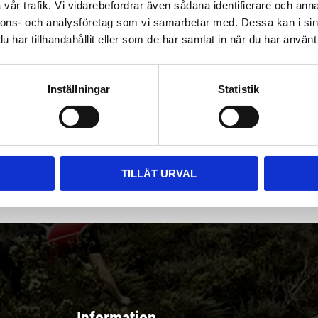
vår trafik. Vi vidarebefordrar även sådana identifierare och anna
nnons- och analysföretag som vi samarbetar med. Dessa kan i sin
har tillhandahållit eller som de har samlat in när du har använt 
Inställningar
Statistik
|
Välj
||
Snabba leveranser ||
Eller
||
Hämta på lagret
r & erbjudanden
TILLÅT URVAL