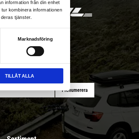
n information från din enhet
 tur kombinera informationen
deras tjänster.
Marknadsföring
 med/utan montering
TILLÅT ALLA
Prenumerera