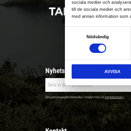
sociala medier och analysera 
till de sociala medier och a
med annan information som du 
S
Nödvändig
a
Betala säkert |
m
t
y
c
Nyhetsbrev - Ta del av nyhete
AVVISA
k
e
s
v
Dina personuppgifter behandlas i enlighet med vår
integritetspolicy
.
a
l