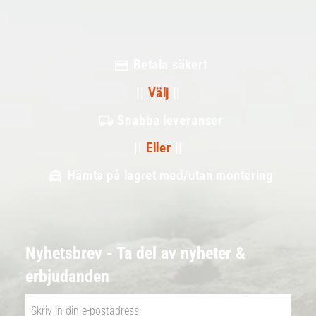
Betala säkert
||
Välj
||
Snabba leveranser
||
Eller
||
Hämta på lagret med/utan montering
Nyhetsbrev - Ta del av nyheter &
erbjudanden