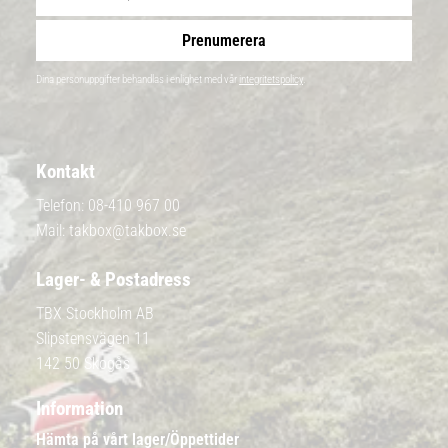
Prenumerera
Dina personuppgifter behandlas i enlighet med vår
integritetspolicy
.
Kontakt
Telefon:
08-410 967 00
Mail:
takbox@takbox.se
Lager- & Postadress
TBX Stockholm AB
Slipstensvägen 11
142 50 Skogås
Information
Hämta på vårt lager/Öppettider