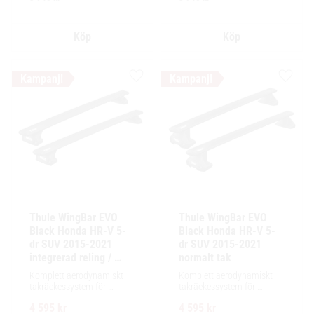
Lägg till i favoriter
Lägg ti
Thule WingBar EVO 
Thule WingBar EVO 
Black Honda HR-V 5-
Black Honda HR-V 5-
dr SUV 2015-2021 
dr SUV 2015-2021 
integrerad reling / 
normalt tak
flush rails
Komplett aerodynamiskt 
Komplett aerodynamiskt 
takräckessystem för 
takräckessystem för 
exceptionellt tyst körning, 
exceptionellt tyst körning, 
4 595
kr
4 595
kr
enkel installation av 
enkel installation av 