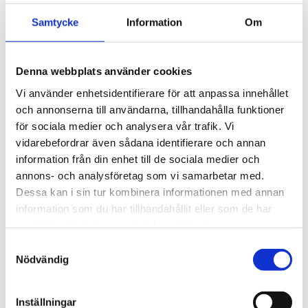
profil och integrerad design 
profil och integrerad design 
5 195
kr
5 195
kr
för exceptionellt tyst 
för exceptionellt tyst 
Samtycke
Information
Om
körning och enkel 
körning och enkel 
5 990
kr
5 990
kr
installation av tillbehör.
installation av tillbehör.
Denna webbplats använder cookies
Vi använder enhetsidentifierare för att anpassa innehållet
Lägg till i favoriter
Lägg ti
och annonserna till användarna, tillhandahålla funktioner
VÅR FAVORIT!
VÅR FAVORIT!
för sociala medier och analysera vår trafik. Vi
vidarebefordrar även sådana identifierare och annan
information från din enhet till de sociala medier och
annons- och analysföretag som vi samarbetar med.
Dessa kan i sin tur kombinera informationen med annan
information som du har tillhandahållit eller som de har
samlat in när du har använt deras tjänster.
Thule WingBar Edge 
Thule WingBar Edge 
S
Honda HR-V 5-dr SUV 
Honda HR-V 5-dr SUV 
Nödvändig
a
2015-2021 integrerad 
2015-2021 normalt tak
m
reling / flush rails
Komplett aerodynamiskt 
t
takräckessystem med låg 
Komplett aerodynamiskt 
Inställningar
profil och integrerad design 