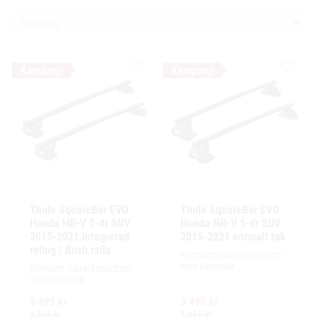
Välj sortering
Lägg till i favoriter
Lägg ti
Thule SquareBar EVO 
Thule SquareBar EVO 
Honda HR-V 5-dr SUV 
Honda HR-V 5-dr SUV 
2015-2021 integrerad 
2015-2021 normalt tak
reling / flush rails
Komplett takräckessystem 
med klassiska 
Komplett takräckessystem 
fyrkantsprofiler i stål. 
med klassiska 
Ytskikt av svart polymer.
fyrkantsprofiler i stål. 
3 495
kr
3 495
kr
Ytskikt av svart polymer.
3 945
kr
3 945
kr