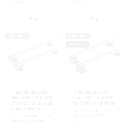
tillbehör och maximalt 
tillbehör och maximalt 
5 335
kr
5 335
kr
lastutrymme.
lastutrymme.
Lägg till i favoriter
Lägg ti
POPULÄRAST!
Thule WingBar EVO 
Thule WingBar EVO 
Honda HR-V 5-dr SUV 
Honda HR-V 5-dr SUV 
2015-2021 integrerad 
2015-2021 normalt tak
reling / flush rails
Komplett aerodynamiskt 
takräckessystem för 
Komplett aerodynamiskt 
exceptionellt tyst körning, 
takräckessystem för 
enkel installation av 
exceptionellt tyst körning, 