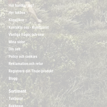
Hur handlar jag?
Hyr takbox
Köpvillkor
Kontakta oss - Kundtjänst
Vanliga frågor och svar
Mina sidor
Om oss
Policy och cookies
Reklamation och retur
Registrera din Thule-produkt
Blogg
Sortiment
Takboxar
Bakboxar