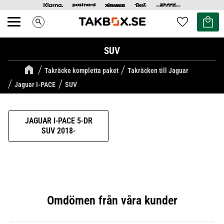
Kundvag
Favoriter
search
Meny
SUV
Takräcke kompletta paket
Takräcken till Jaguar
Jaguar I-PACE
SUV
JAGUAR I-PACE 5-DR
SUV 2018-