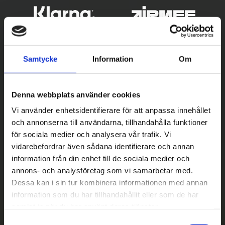
Samtycke
Information
Om
Denna webbplats använder cookies
Vi använder enhetsidentifierare för att anpassa innehållet
och annonserna till användarna, tillhandahålla funktioner
Betala säkert
för sociala medier och analysera vår trafik. Vi
vidarebefordrar även sådana identifierare och annan
||
Välj
||
information från din enhet till de sociala medier och
Snabba leveranser
annons- och analysföretag som vi samarbetar med.
Dessa kan i sin tur kombinera informationen med annan
||
Eller
||
information som du har tillhandahållit eller som de har
samlat in när du har använt deras tjänster.
Hämta på lagret med/utan montering
S