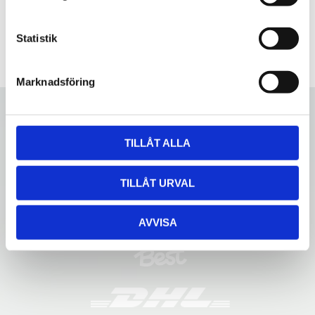
y
c
k
Statistik
e
s
Marknadsföring
v
a
l
TILLÅT ALLA
TILLÅT URVAL
AVVISA