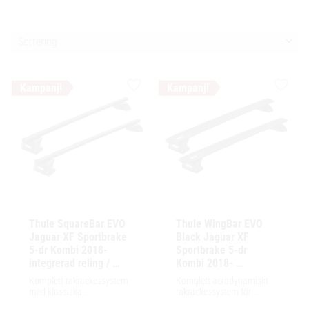
Välj sortering
Lägg till i favoriter
Lägg ti
Thule SquareBar EVO 
Thule WingBar EVO 
Jaguar XF Sportbrake 
Black Jaguar XF 
5-dr Kombi 2018- 
Sportbrake 5-dr 
integrerad reling / 
Kombi 2018- 
flush rails
integrerad reling / 
Komplett takräckessystem 
Komplett aerodynamiskt 
flush rails
med klassiska 
takräckessystem för 
fyrkantsprofiler i stål. 
exceptionellt tyst körning, 