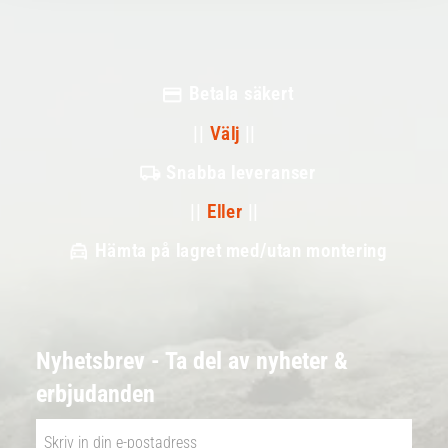
Betala säkert
||
Välj
||
Snabba leveranser
||
Eller
||
Hämta på lagret med/utan montering
Nyhetsbrev - Ta del av nyheter &
erbjudanden