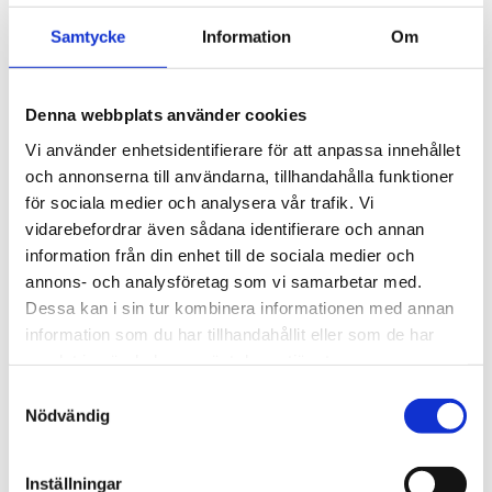
takräckessystem med låg 
profil och integrerad design 
4 895
kr
Samtycke
Information
Om
för exceptionellt tyst 
körning och enkel 
5 690
kr
installation av tillbehör.
Denna webbplats använder cookies
Vi använder enhetsidentifierare för att anpassa innehållet
och annonserna till användarna, tillhandahålla funktioner
för sociala medier och analysera vår trafik. Vi
vidarebefordrar även sådana identifierare och annan
information från din enhet till de sociala medier och
annons- och analysföretag som vi samarbetar med.
Dessa kan i sin tur kombinera informationen med annan
information som du har tillhandahållit eller som de har
samlat in när du har använt deras tjänster.
S
Nödvändig
a
m
t
Inställningar