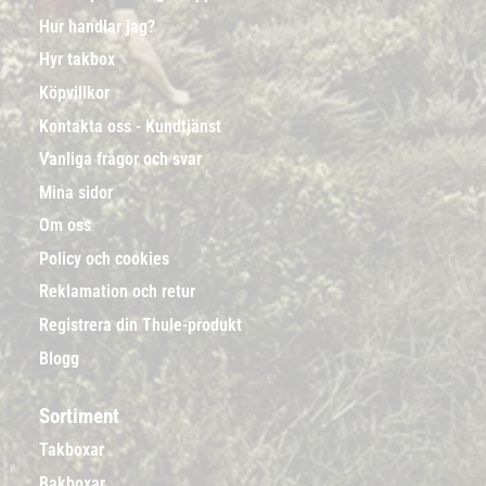
Hur handlar jag?
Hyr takbox
Köpvillkor
Kontakta oss - Kundtjänst
Vanliga frågor och svar
Mina sidor
Om oss
Policy och cookies
Reklamation och retur
Registrera din Thule-produkt
Blogg
Sortiment
Takboxar
Bakboxar