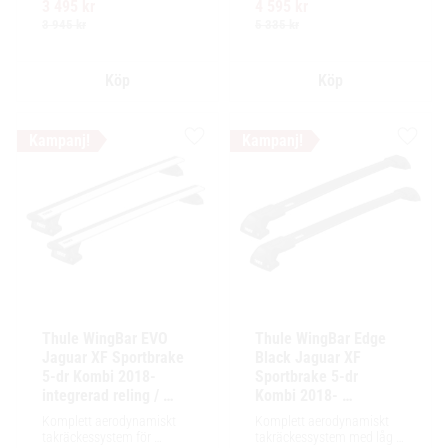
3 495
kr
4 595
kr
Ytskikt av svart polymer.
enkel installation av 
tillbehör och maximalt 
3 945
kr
5 335
kr
lastutrymme.
Lägg till i favoriter
Lägg ti
Thule WingBar EVO 
Thule WingBar Edge 
Jaguar XF Sportbrake 
Black Jaguar XF 
5-dr Kombi 2018- 
Sportbrake 5-dr 
integrerad reling / 
Kombi 2018- 
flush rails
integrerad reling / 
Komplett aerodynamiskt 
Komplett aerodynamiskt 
flush rails
takräckessystem för 
takräckessystem med låg 