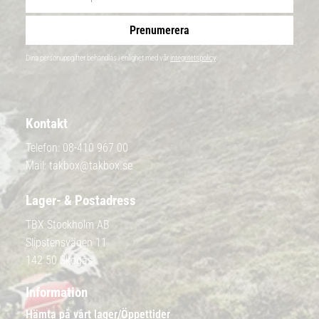
Prenumerera
Dina personuppgifter behandlas i enlighet med vår
integritetspolicy
.
Kontakt
Telefon:
08-410 967 00
Mail:
takbox@takbox.se
Lager- & Postadress
TBX Stockholm AB
Slipstensvägen 11
142 50 Skogås
Information
Hämta på vårt lager/Öppettider