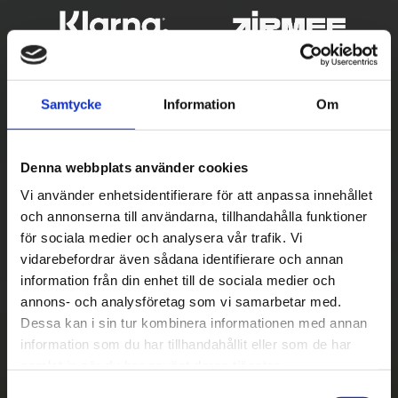
Samtycke
Information
Om
Denna webbplats använder cookies
Vi använder enhetsidentifierare för att anpassa innehållet
och annonserna till användarna, tillhandahålla funktioner
Betala säkert
för sociala medier och analysera vår trafik. Vi
vidarebefordrar även sådana identifierare och annan
||
Välj
||
information från din enhet till de sociala medier och
Snabba leveranser
annons- och analysföretag som vi samarbetar med.
Dessa kan i sin tur kombinera informationen med annan
||
Eller
||
information som du har tillhandahållit eller som de har
samlat in när du har använt deras tjänster.
Hämta på lagret med/utan montering
S