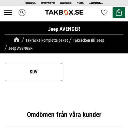
Kundvag
Favoriter
search
Meny
Jeep AVENGER
Takräcke kompletta paket
Takräcken till Jeep
Jeep AVENGER
SUV