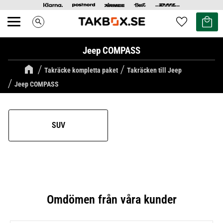
Kundvag
Favoriter
search
Meny
Jeep COMPASS
Takräcke kompletta paket
Takräcken till Jeep
Jeep COMPASS
SUV