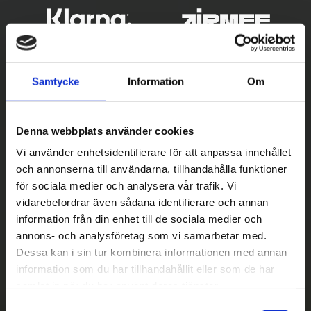
Samtycke
Information
Om
Denna webbplats använder cookies
Vi använder enhetsidentifierare för att anpassa innehållet
och annonserna till användarna, tillhandahålla funktioner
Betala säkert
för sociala medier och analysera vår trafik. Vi
vidarebefordrar även sådana identifierare och annan
||
Välj
||
information från din enhet till de sociala medier och
Snabba leveranser
annons- och analysföretag som vi samarbetar med.
Dessa kan i sin tur kombinera informationen med annan
||
Eller
||
information som du har tillhandahållit eller som de har
samlat in när du har använt deras tjänster.
Hämta på lagret med/utan montering
S