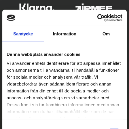
Samtycke
Information
Om
Denna webbplats använder cookies
Vi använder enhetsidentifierare för att anpassa innehållet
och annonserna till användarna, tillhandahålla funktioner
Betala säkert
för sociala medier och analysera vår trafik. Vi
vidarebefordrar även sådana identifierare och annan
||
Välj
||
information från din enhet till de sociala medier och
Snabba leveranser
annons- och analysföretag som vi samarbetar med.
Dessa kan i sin tur kombinera informationen med annan
||
Eller
||
information som du har tillhandahållit eller som de har
samlat in när du har använt deras tjänster.
Hämta på lagret med/utan montering
S