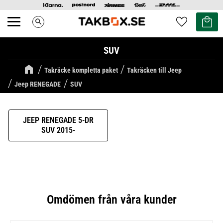
Kundvag
Favoriter
search
Meny
SUV
Takräcke kompletta paket
Takräcken till Jeep
Jeep RENEGADE
SUV
JEEP RENEGADE 5-DR
SUV 2015-