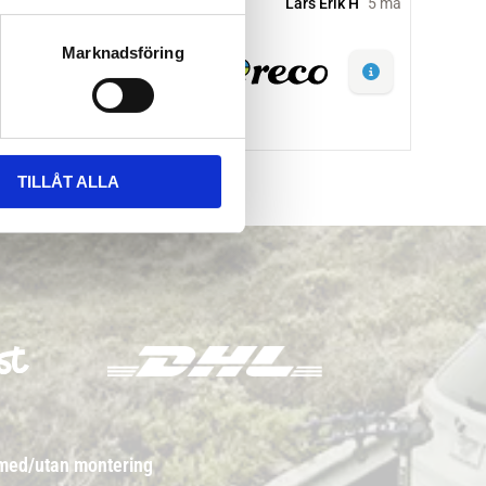
Marknadsföring
TILLÅT ALLA
 med/utan montering