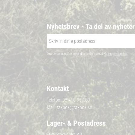
Nyhetsbrev - Ta del av nyhete
Dina personuppgifter behandlas i enlighet med vår
integritetspolicy
.
Kontakt
Telefon:
08-410 967 00
Mail:
takbox@takbox.se
Lager- & Postadress
TBX Stockholm AB