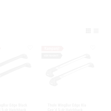
Välj vi
Lägg till i favoriter
Lägg till i f
VÅR FAVORIT!
ngBar Edge Black 
Thule WingBar Edge Kia 
 5-dr Hatchback 
Cee´d 5-dr Hatchback 