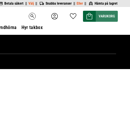
Betala säkert ||
Välj
||
Snabba leveranser ||
Eller
||
Hämta på lagret
Kundvagn
Favoriter
search
yndhörna
Hyr takbox