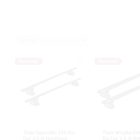
Välj sortering
Lägg till i favoriter
Thule SquareBar EVO Kia 
Thule WingBar EVO
Cee´d 5-dr Hatchback 
Kia Cee´d 5-dr Hat