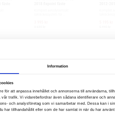
 fäste
2018 fixpoint fäste
2012-2018
kt 
Komplett aerodynamiskt 
Komplett a
takräckessystem för 
takräckessy
ng, enkel 
exceptionellt tyst körning, enkel 
och integre
3 995
kr
5 195
kr
r och 
installation av tillbehör och 
exceptionell
e.
maximalt lastutrymme.
enkel instal
4 635
kr
5 990
kr
Information
cookies
e för att anpassa innehållet och annonserna till användarna, tillh
vår trafik. Vi vidarebefordrar även sådana identifierare och anna
nnons- och analysföretag som vi samarbetar med. Dessa kan i sin
har tillhandahållit eller som de har samlat in när du har använt 