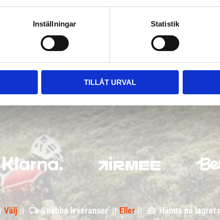
Inställningar
Statistik
TILLÅT URVAL
|
Välj
||
Snabba leveranser ||
Eller
||
Hämta på lagret