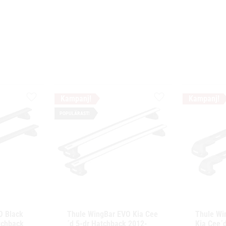
Lägg till i favoriter
Lägg till i favoriter
POPULÄRAST!
 Black 
Thule WingBar EVO Kia Cee
Thule Wi
chback 
´d 5-dr Hatchback 2012-
Kia Cee´d