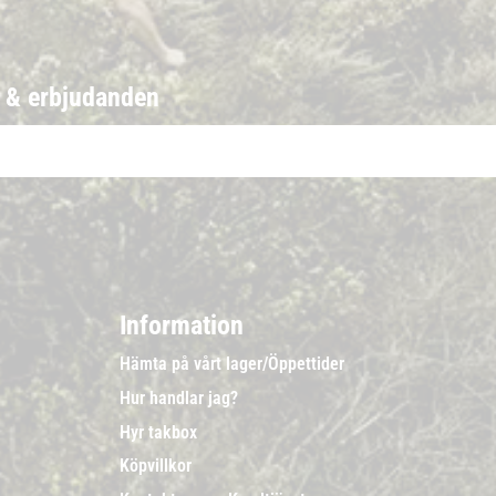
r & erbjudanden
Information
Hämta på vårt lager/Öppettider
Hur handlar jag?
Hyr takbox
Köpvillkor