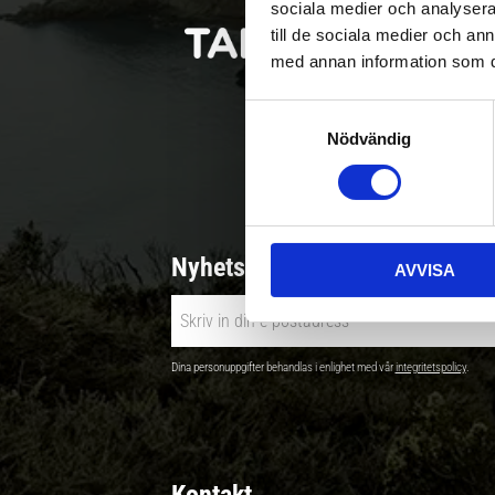
sociala medier och analysera 
till de sociala medier och a
med annan information som du 
S
Nödvändig
a
Betala säkert |
m
t
y
c
Nyhetsbrev - Ta del av nyhete
AVVISA
k
e
s
v
Dina personuppgifter behandlas i enlighet med vår
integritetspolicy
.
a
l