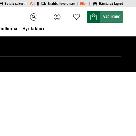
Betala säkert ||
Välj
||
Snabba leveranser ||
Eller
||
Hämta på lagret
Kundvagn
Favoriter
search
yndhörna
Hyr takbox