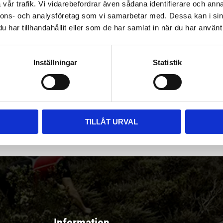
vår trafik. Vi vidarebefordrar även sådana identifierare och anna
nnons- och analysföretag som vi samarbetar med. Dessa kan i sin
har tillhandahållit eller som de har samlat in när du har använt 
Inställningar
Statistik
|
Välj
||
Snabba leveranser ||
Eller
||
Hämta på lagret
r & erbjudanden
TILLÅT URVAL