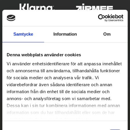
Samtycke
Information
Om
Denna webbplats använder cookies
Vi använder enhetsidentifierare för att anpassa innehållet
och annonserna till användarna, tillhandahålla funktioner
Betala säkert
för sociala medier och analysera vår trafik. Vi
vidarebefordrar även sådana identifierare och annan
||
Välj
||
information från din enhet till de sociala medier och
Snabba leveranser
annons- och analysföretag som vi samarbetar med.
Dessa kan i sin tur kombinera informationen med annan
||
Eller
||
information som du har tillhandahållit eller som de har
samlat in när du har använt deras tjänster.
Hämta på lagret med/utan montering
S