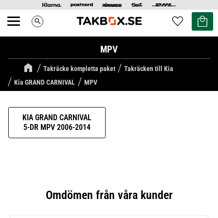
Kundvag
Favoriter
search
Meny
MPV
Takräcke kompletta paket
Takräcken till Kia
Kia GRAND CARNIVAL
MPV
KIA GRAND CARNIVAL
5-DR MPV 2006-2014