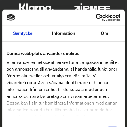
Samtycke
Information
Om
Denna webbplats använder cookies
Vi använder enhetsidentifierare för att anpassa innehållet
och annonserna till användarna, tillhandahålla funktioner
Betala säkert
för sociala medier och analysera vår trafik. Vi
vidarebefordrar även sådana identifierare och annan
||
Välj
||
information från din enhet till de sociala medier och
Snabba leveranser
annons- och analysföretag som vi samarbetar med.
Dessa kan i sin tur kombinera informationen med annan
||
Eller
||
information som du har tillhandahållit eller som de har
samlat in när du har använt deras tjänster.
Hämta på lagret med/utan montering
S