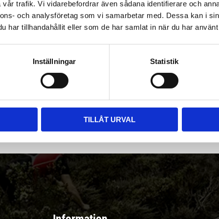
vår trafik. Vi vidarebefordrar även sådana identifierare och anna
nnons- och analysföretag som vi samarbetar med. Dessa kan i sin
har tillhandahållit eller som de har samlat in när du har använt 
Inställningar
Statistik
|
Välj
||
Snabba leveranser ||
Eller
||
Hämta på lagret
r & erbjudanden
TILLÅT URVAL