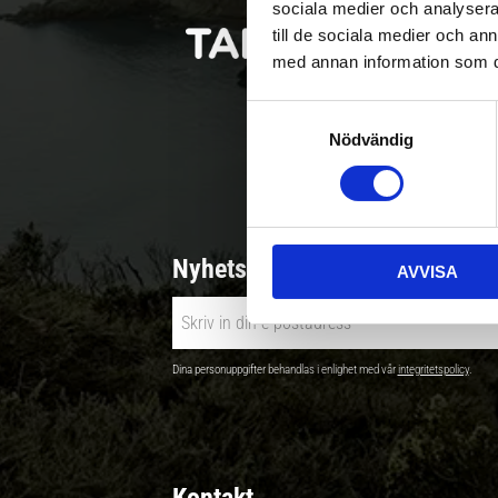
sociala medier och analysera 
till de sociala medier och a
med annan information som du 
S
Nödvändig
a
Betala säkert |
m
t
y
c
Nyhetsbrev - Ta del av nyhete
AVVISA
k
e
s
v
Dina personuppgifter behandlas i enlighet med vår
integritetspolicy
.
a
l