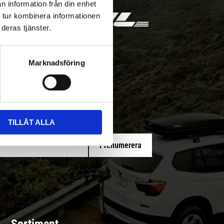
n information från din enhet
 tur kombinera informationen
deras tjänster.
Marknadsföring
 med/utan montering
TILLÅT ALLA
Prenumerera