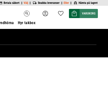
Betala säkert ||
Välj
||
Snabba leveranser ||
Eller
||
Hämta på lagret
Kundvagn
Favoriter
search
yndhörna
Hyr takbox